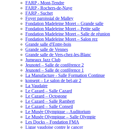
FARP - Mont-Tendre
FARP - Rochers-de-Naye
FARP - Suchet
Foyer paroissial de Malley
Fondation Madeleine Moret – Grande salle
Fondation Madeleine Moret – Petite salle
Fondation Madeleine Moret – Salle de réunion
Fondation Madeleine Moret – Salon rez
Grande salle d'Entre-bois
Grande salle de Vennes
Grande salle de Vers-chez-les-Blanc
Jumeaux Jazz Club
Jeunotel – Salle de conférence 2
Jeunotel – Salle de conférence 1
La Manufacture - Salle Formation Continue
konsept – Le salon de bel-air 2
La Vaudaire
Le Cazard – Salle Cazard
Le Cazard – Octogone
Le Cazard – Salle Rambert
Le Cazard – Salle Conseil
Le Musée Olympique – Auditorium
Le Musée Olympique – Salle Olympie
Les Docks – Fondation FMA
Ligue vaudoise contre le cancer