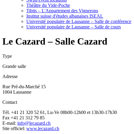
Théâtre du Vide-Poche
Tibits – L'Appartement des Vignerons
Institut suisse d'études albanaises ISEAL
Université populaire de Lausanne – Salle de conférence
Université populaire de Lausanne – Salle de cours
Le Cazard – Salle Cazard
Type
Grande salle
Adresse
Rue Pré-du-Marché 15
1004 Lausanne
Contact
Tél. +41 21 320 52 61, Lu-Ve 08h00-12h00 et 13h30-17h30
Fax +41 21 312 79 85
E-mail:
info@lecazard.ch
Site officiel:
www.lecazard.ch