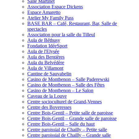
Salle Martinet
Association Espace Dickens
Espace Amaretto
Atelier My Family Pass
BASE BAR – Café, Restaurant, Bar, Salle de
spectacles
Association pour la salle du Tilleul
Aula de Béthusy
Fondation IdéeSport
Aula de l'Elysée
Aula des Bergières
Aula du Belvédère
Aula de Villamont
Cantine de Sauvabelin
Casino de Montbenon – Salle Paderewski
Casino de Montbenon – Salle des Fêtes
Casino de Montbenon – Le Salon
Caveau de la Louve
Centre socioculturel de Grand-Vennes
Centre des Boveresses
Centre Bois-Gentil – Petite salle de paroisse
Centre Bois-Gentil – Grande salle de paroisse
Centre Bois-Gentil – Salle du haut
Centre paroissial de Chailly – Petite salle
Centre paroissial de Chailly – Grande salle