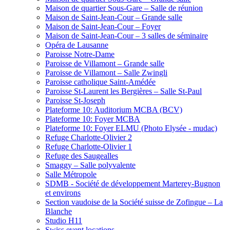
Maison de quartier Sous-Gare – Salle de réunion
Maison de Saint-Jean-Cour – Grande salle
Maison de Saint-Jean-Cour – Foyer
Maison de Saint-Jean-Cour – 3 salles de séminaire
Opéra de Lausanne
Paroisse Notre-Dame
Paroisse de Villamont – Grande salle
Paroisse de Villamont – Salle Zwingli
Paroisse catholique Saint-Amédée
Paroisse St-Laurent les Bergières – Salle St-Paul
Paroisse St-Joseph
Plateforme 10: Auditorium MCBA (BCV)
Plateforme 10: Foyer MCBA
Plateforme 10: Foyer ELMU (Photo Elysée - mudac)
Refuge Charlotte-Olivier 2
Refuge Charlotte-Olivier 1
Refuge des Saugealles
Smaggy – Salle polyvalente
Salle Métropole
SDMB - Société de développement Marterey-Bugnon
et environs
Section vaudoise de la Société suisse de Zofingue – La
Blanche
Studio H11
Swiss event locations