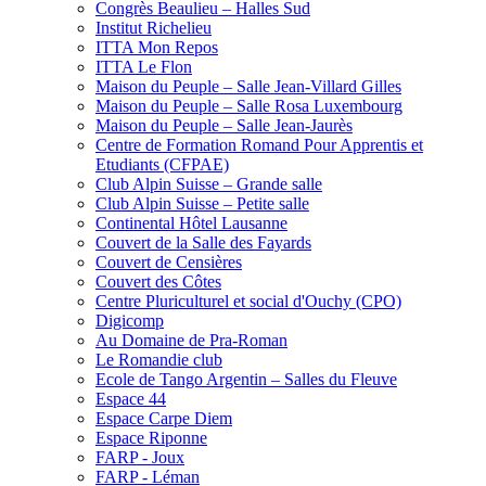
Congrès Beaulieu – Halles Sud
Institut Richelieu
ITTA Mon Repos
ITTA Le Flon
Maison du Peuple – Salle Jean-Villard Gilles
Maison du Peuple – Salle Rosa Luxembourg
Maison du Peuple – Salle Jean-Jaurès
Centre de Formation Romand Pour Apprentis et
Etudiants (CFPAE)
Club Alpin Suisse – Grande salle
Club Alpin Suisse – Petite salle
Continental Hôtel Lausanne
Couvert de la Salle des Fayards
Couvert de Censières
Couvert des Côtes
Centre Pluriculturel et social d'Ouchy (CPO)
Digicomp
Au Domaine de Pra-Roman
Le Romandie club
Ecole de Tango Argentin – Salles du Fleuve
Espace 44
Espace Carpe Diem
Espace Riponne
FARP - Joux
FARP - Léman