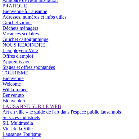
Annuaire de l'administration
PRATIQUE
Bienvenue à Lausanne
Adresses, numéros et infos utiles
Guichet virtuel
Déchets ménagers
Vacances scolaires
Guichet cartographique
NOUS REJOINDRE
L'employeur Ville
Offres d'emploi
Apprentissage
Stages et offres spontanées
TOURISME
Bienvenue
Welcome
Willkommen
Benvenuto
Bienvenido
LAUSANNE SUR LE WEB
Art en ville – le guide de l'art dans l'espace public lausannois
Services industriels
SiL Multimédia
Vins de la Ville
Lausanne Tourisme