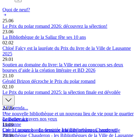
Quoi de neuf?
25.06
Le Prix du polar romand 2026: découvrez la sélection!
23.06
La Bibliothèque de la Sallaz fête ses 10 ans
02.02
Chloé Falcy est la lauréate du Prix du livre de la Ville de Lausanne
2025
29.01
Soutien au domaine du livre: la Ville met au concours ses deux
bourses d’aide à la création littéraire et BD 2026
21.10
Gérald Brizon décroche le Prix du polar romand
02.10
Le Prix du polar romand 2025: la sélection finale est dévoilée
A l'Agenda...
24.09
Une nouvelle bibliothèque et un nouveau lieu de vie pour le quartier
Lausanne à travers nos yeux
de Bellevaux
Lausanne
19.09
Crée ta propre bande dessinée à la Bibliothèque Chauderon
Lire à Lausanne – La semaine littéraire revient au centre-ville
Bibliothèque Chauderon - les Bibliothèques de la Ville de Lausanne
20.08