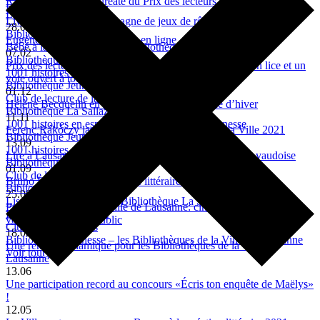
Raluca Antonescu lauréate du Prix des lecteurs de la Ville de
Bibliothèque La Sallaz
Lausanne 2022
Livres et dragons - Campagne de jeux de rôle
28.02
Bibliothèque La Sallaz
Eugène en résidence littéraire en ligne
Bébé à la bibliothèque à la Bibliothèque Montriond
07.02
Bibliothèque Montriond
Prix des lecteurs de la Ville de Lausanne: cinq romans en lice et un
1001 histoires en portugais
vote ouvert à toutes et tous
Bibliothèque Jeunesse
01.12
Club de lecture de la Bibliothèque La Sallaz
Hélène Becquelin en résidence littéraire en ligne d’hiver
Bibliothèque La Sallaz
11.11
1001 histoires en espagnol à la Bibliothèque Jeunesse
Ferenc Rákóczy lauréat de la Bourse littéraire de la Ville 2021
Bibliothèque Jeunesse
13.09
1001 histoires en arabe
Lire à Lausanne fête la rentrée littéraire dans la capitale vaudoise
Bibliothèque Chauderon
01.09
Club de lecture new romance
Bruno Pellegrino en résidence littéraire numérique
Bibliothèque La Sallaz
25.08
Lis-moi une histoire! à la Bibliothèque La Sallaz
Prix des lecteurs de la Ville de Lausanne: cinq romans en lice et un
Bibliothèque La Sallaz
vote élargi à tout le public
Club de lecture ados
18.08
Bibliothèque Jeunesse – les Bibliothèques de la Ville de Lausanne
Une rentrée dynamique pour les Bibliothèques de la Ville de
Voir tout
Lausanne
13.06
Une participation record au concours «Écris ton enquête de Maëlys»
!
12.05