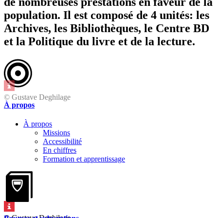
de nombreuses prestations en faveur de la
population. Il est composé de 4 unités: les
Archives, les Bibliothèques, le Centre BD
et la Politique du livre et de la lecture.
© Gustave Deghilage
À propos
À propos
Missions
Accessibilité
En chiffres
Formation et apprentissage
© Gustave Deghilage