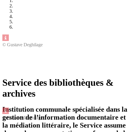
© Gustave Deghilage
Service des bibliothèques &
archives
Institution communale spécialisée dans la
gestion de l’information documentaire et
© Gustave Deghilage
la médiation littéraire, le Service assume