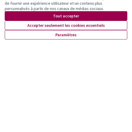
de fournir une expérience utilisateur et un contenu plus
personnalisés à partir de nos canaux de médias sociaux.
Tout accepter
Accepter seulement les cookies essentiels
Paramètres
Quartiers du Plateau de la Blécherette
Rencontres
3
Tout afficher
septembre
LUN
MAR
MER
JEU
VEN
SAM
DIM
01
02
03
04
05
06
07
08
09
10
11
12
13
14
15
16
17
18
19
20
21
22
23
24
25
26
27