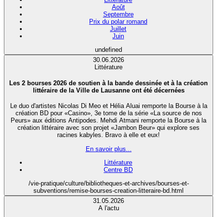
Août
Septembre
Prix du polar romand
Juillet
Juin
undefined
30.06.2026
Littérature
Les 2 bourses 2026 de soutien à la bande dessinée et à la création
littéraire de la Ville de Lausanne ont été décernées
Le duo d'artistes Nicolas Di Meo et Hélia Aluai remporte la Bourse à la
création BD pour «Casino», 3e tome de la série «La source de nos
Peurs» aux éditions Antipodes. Mehdi Atmani remporte la Bourse à la
création littéraire avec son projet «Jambon Beur» qui explore ses
racines kabyles. Bravo à elle et eux!
En savoir plus...
Littérature
Centre BD
/vie-pratique/culture/bibliotheques-et-archives/bourses-et-
subventions/remise-bourses-creation-litteraire-bd.html
31.05.2026
A l'actu