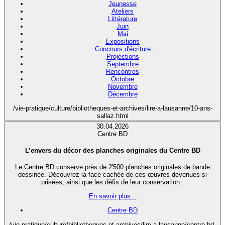
Jeunesse
Ateliers
Littérature
Juin
Mai
Expositions
Concours d'écriture
Projections
Septembre
Rencontres
Octobre
Novembre
Décembre
/vie-pratique/culture/bibliotheques-et-archives/lire-a-lausanne/10-ans-
sallaz.html
30.04.2026
Centre BD
L’envers du décor des planches originales du Centre BD
Le Centre BD conserve près de 2'500 planches originales de bande
dessinée. Découvrez la face cachée de ces œuvres devenues si
prisées, ainsi que les défis de leur conservation.
En savoir plus...
Centre BD
/vie-pratique/culture/bibliotheques-et-archives/lire-a-lausanne/centre-bd-