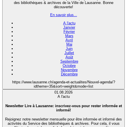
des bibliothèques & archives de la Ville de Lausanne. Bonne
découverte!
En savoir plus...
A l'actu
Janvier
Février
Mars
Avril
Mai
Juin
Juillet
Août
Septembre
Octobre
Novembre
Décembre
https://www.lausanne.ch/agenda-et-actualites/Nouvel-agenda/?
idtheme=35&sort=weight&mode=list
01.08.2026
A l'actu
Newsletter Lire à Lausanne: inscrivez-vous pour rester informée et
informé!
Rejoignez notre newsletter mensuelle pour être informée et informé des
activités du Service des bibliothèques & archives. Pour cela, il vous