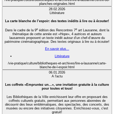
planches-originales.html
28.02.2026
Littérature
La carte blanche de l’espoir: des textes inédits à lire ou à écouter!
e
e
Dans le cadre de la 9
édition des Rencontres 7
art Lausanne, dont la
thématique de cette année est «Hope», 4 autrices et auteurs
lausannois proposent un texte inédit autour d’un chef-d’œuvre du
patrimoine cinématographique. Des textes originaux à lire ou à écouter!
En savoir plus...
Littérature
/vie-pratique/culture/bibliotheques-et-archives/lire-a-lausanne/carte-
blanche-de-l-espoir.html
06.01.2026
A l'actu
Les coffrets «Empruntez un…», une invitation gratuite à la culture
pour toutes et tous!
Les Bibliothèques de la Ville enrichissent leur offre en proposant des
coffrets culturels gratuits, permettant aux personnes abonnées de
découvrir des lieux emblématiques, des spectacles, des concerts, des
musées ou encore des initiatives citoyennes. Enrichissez-vous, c'est
gratuit!