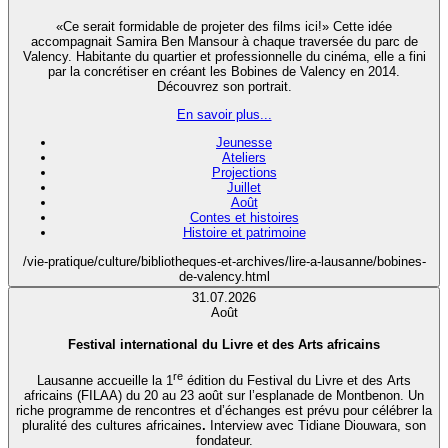
«Ce serait formidable de projeter des films ici!» Cette idée
accompagnait Samira Ben Mansour à chaque traversée du parc de
Valency. Habitante du quartier et professionnelle du cinéma, elle a fini
par la concrétiser en créant les Bobines de Valency en 2014.
Découvrez son portrait.
En savoir plus...
Jeunesse
Ateliers
Projections
Juillet
Août
Contes et histoires
Histoire et patrimoine
/vie-pratique/culture/bibliotheques-et-archives/lire-a-lausanne/bobines-
de-valency.html
31.07.2026
Août
Festival international du Livre et des Arts africains
re
Lausanne accueille la 1
édition du Festival du Livre et des Arts
africains (FILAA) du 20 au 23 août sur l’esplanade de Montbenon. Un
riche programme de rencontres et d’échanges est prévu pour célébrer la
pluralité des cultures africaines
.
Interview avec Tidiane Diouwara, son
fondateur.