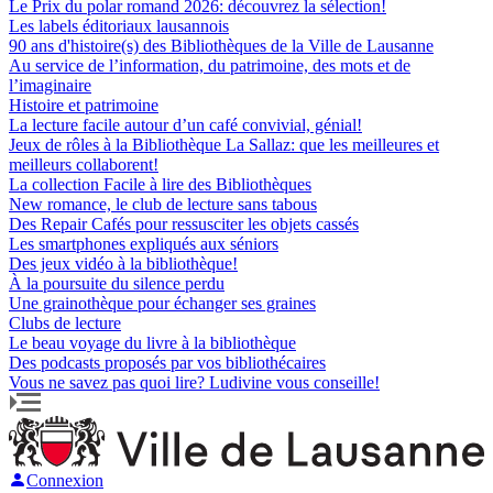
Le Prix du polar romand 2026: découvrez la sélection!
Les labels éditoriaux lausannois
90 ans d'histoire(s) des Bibliothèques de la Ville de Lausanne
Au service de l’information, du patrimoine, des mots et de
l’imaginaire
Histoire et patrimoine
La lecture facile autour d’un café convivial, génial!
Jeux de rôles à la Bibliothèque La Sallaz: que les meilleures et
meilleurs collaborent!
La collection Facile à lire des Bibliothèques
New romance, le club de lecture sans tabous
Des Repair Cafés pour ressusciter les objets cassés
Les smartphones expliqués aux séniors
Des jeux vidéo à la bibliothèque!
À la poursuite du silence perdu
Une grainothèque pour échanger ses graines
Clubs de lecture
Le beau voyage du livre à la bibliothèque
Des podcasts proposés par vos bibliothécaires
Vous ne savez pas quoi lire? Ludivine vous conseille!
Connexion