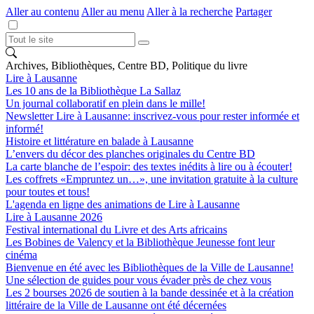
Aller au contenu
Aller au menu
Aller à la recherche
Partager
Archives, Bibliothèques, Centre BD, Politique du livre
Lire à Lausanne
Les 10 ans de la Bibliothèque La Sallaz
Un journal collaboratif en plein dans le mille!
Newsletter Lire à Lausanne: inscrivez-vous pour rester informée et
informé!
Histoire et littérature en balade à Lausanne
L’envers du décor des planches originales du Centre BD
La carte blanche de l’espoir: des textes inédits à lire ou à écouter!
Les coffrets «Empruntez un…», une invitation gratuite à la culture
pour toutes et tous!
L'agenda en ligne des animations de Lire à Lausanne
Lire à Lausanne 2026
Festival international du Livre et des Arts africains
Les Bobines de Valency et la Bibliothèque Jeunesse font leur
cinéma
Bienvenue en été avec les Bibliothèques de la Ville de Lausanne!
Une sélection de guides pour vous évader près de chez vous
Les 2 bourses 2026 de soutien à la bande dessinée et à la création
littéraire de la Ville de Lausanne ont été décernées