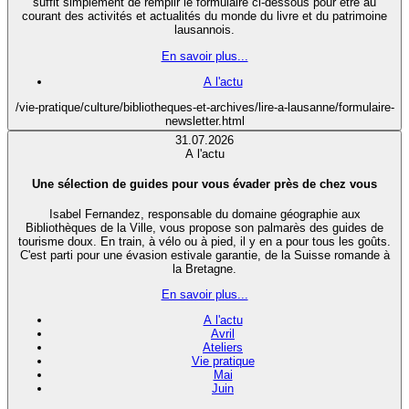
suffit simplement de remplir le formulaire ci-dessous pour être au
courant des activités et actualités du monde du livre et du patrimoine
lausannois.
En savoir plus...
A l'actu
/vie-pratique/culture/bibliotheques-et-archives/lire-a-lausanne/formulaire-
newsletter.html
31.07.2026
A l'actu
Une sélection de guides pour vous évader près de chez vous
Isabel Fernandez, responsable du domaine géographie aux
Bibliothèques de la Ville, vous propose son palmarès des guides de
tourisme doux. En train, à vélo ou à pied, il y en a pour tous les goûts.
C'est parti pour une évasion estivale garantie, de la Suisse romande à
la Bretagne.
En savoir plus...
A l'actu
Avril
Ateliers
Vie pratique
Mai
Juin