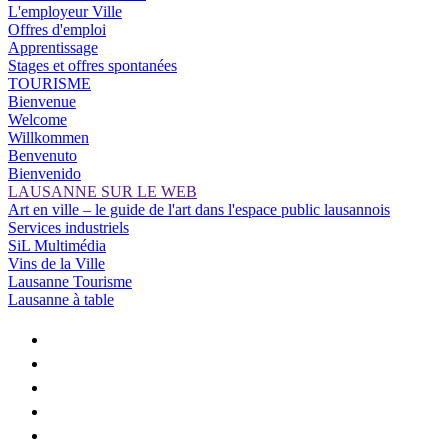
L'employeur Ville
Offres d'emploi
Apprentissage
Stages et offres spontanées
TOURISME
Bienvenue
Welcome
Willkommen
Benvenuto
Bienvenido
LAUSANNE SUR LE WEB
Art en ville – le guide de l'art dans l'espace public lausannois
Services industriels
SiL Multimédia
Vins de la Ville
Lausanne Tourisme
Lausanne à table