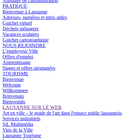
Annuaire de l'administration
PRATIQUE
Bienvenue à Lausanne
Adresses, numéros et infos utiles
Guichet virtuel
Déchets ménagers
Vacances scolaires
Guichet cartographique
NOUS REJOINDRE
L'employeur Ville
Offres d'emploi
Apprentissage
Stages et offres spontanées
TOURISME
Bienvenue
Welcome
Willkommen
Benvenuto
Bienvenido
LAUSANNE SUR LE WEB
Art en ville – le guide de l'art dans l'espace public lausannois
Services industriels
SiL Multimédia
Vins de la Ville
Lausanne Tourisme