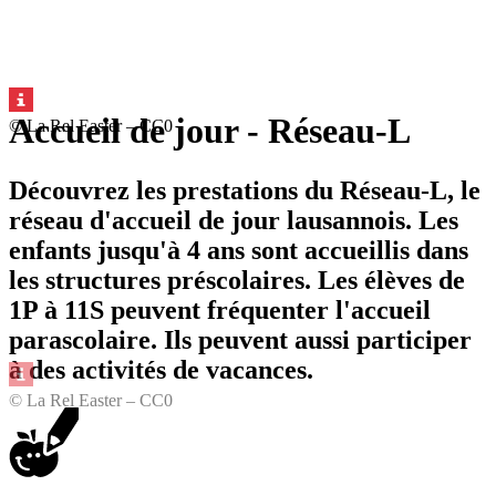
Accueil de jour - Réseau-L
© La Rel Easter – CC0
Découvrez les prestations du Réseau-L, le
réseau d'accueil de jour lausannois. Les
enfants jusqu'à 4 ans sont accueillis dans
les structures préscolaires. Les élèves de
1P à 11S peuvent fréquenter l'accueil
parascolaire. Ils peuvent aussi participer
à des activités de vacances.
© La Rel Easter – CC0