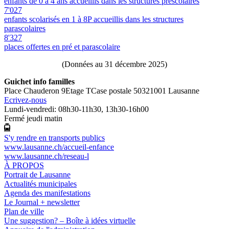
enfants de 0 à 4 ans accueillis dans les structures préscolaires
7'027
enfants scolarisés en 1 à 8P accueillis dans les structures
parascolaires
8'327
places offertes en pré et parascolaire
(Données au 31 décembre 2025)
Guichet info familles
Place Chauderon 9
Etage T
Case postale 5032
1001 Lausanne
Ecrivez-nous
Lundi-vendredi: 08h30-11h30, 13h30-16h00
Fermé jeudi matin
S'y rendre en transports publics
www.lausanne.ch
/accueil-enfance
www.lausanne.ch
/reseau-l
À PROPOS
Portrait de Lausanne
Actualités municipales
Agenda des manifestations
Le Journal + newsletter
Plan de ville
Une suggestion? – Boîte à idées virtuelle