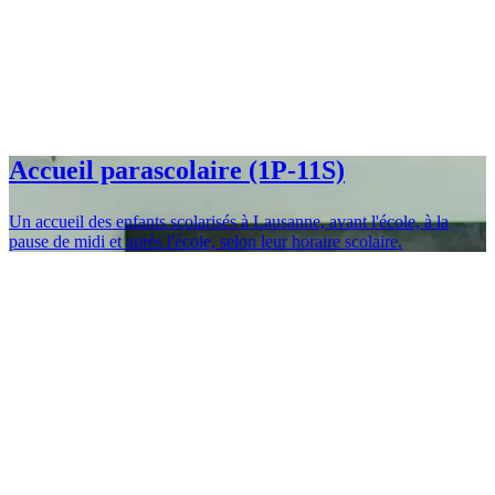
Accueil parascolaire (1P-11S)
Un accueil des enfants scolarisés à Lausanne, avant l'école, à la
pause de midi et après l'école, selon leur horaire scolaire.