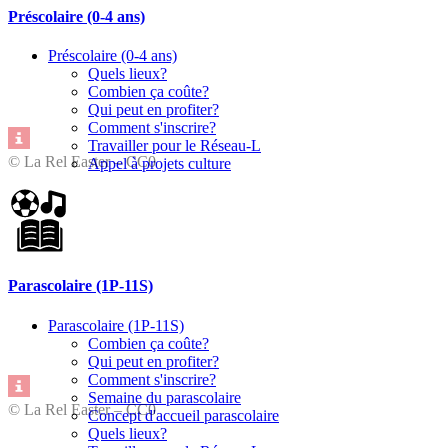
Préscolaire (0-4 ans)
Préscolaire (0-4 ans)
Quels lieux?
Combien ça coûte?
Qui peut en profiter?
Comment s'inscrire?
Travailler pour le Réseau-L
© La Rel Easter – CC0
Appel à projets culture
Parascolaire (1P-11S)
Parascolaire (1P-11S)
Combien ça coûte?
Qui peut en profiter?
Comment s'inscrire?
Semaine du parascolaire
© La Rel Easter – CC0
Concept d'accueil parascolaire
Quels lieux?