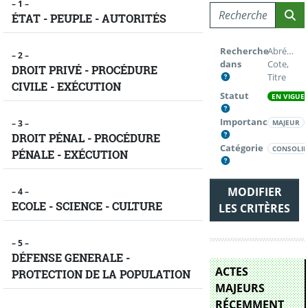
– 1 –
Champ de recherc
ÉTAT - PEUPLE - AUTORITÉS
Recherche
Abréviati
– 2 –
dans
Cote,
DROIT PRIVÉ - PROCÉDURE
Titre
CIVILE - EXÉCUTION
Statut
EN VIGUE
Importance
– 3 –
MAJEUR
DROIT PÉNAL - PROCÉDURE
Catégorie
CONSOLID
PÉNALE - EXÉCUTION
MODIFIER
– 4 –
ECOLE - SCIENCE - CULTURE
LES CRITÈRES
– 5 –
DÉFENSE GENERALE -
ACTES
PROTECTION DE LA POPULATION
MAJEURS
RÉCEMMENT