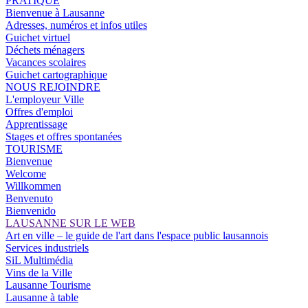
PRATIQUE
Bienvenue à Lausanne
Adresses, numéros et infos utiles
Guichet virtuel
Déchets ménagers
Vacances scolaires
Guichet cartographique
NOUS REJOINDRE
L'employeur Ville
Offres d'emploi
Apprentissage
Stages et offres spontanées
TOURISME
Bienvenue
Welcome
Willkommen
Benvenuto
Bienvenido
LAUSANNE SUR LE WEB
Art en ville – le guide de l'art dans l'espace public lausannois
Services industriels
SiL Multimédia
Vins de la Ville
Lausanne Tourisme
Lausanne à table