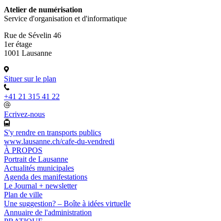
Atelier de numérisation
Service d'organisation et d'informatique
Rue de Sévelin 46
1er étage
1001 Lausanne
Situer sur le plan
+41 21 315 41 22
Ecrivez-nous
S'y rendre en transports publics
www.lausanne.ch
/cafe-du-vendredi
À PROPOS
Portrait de Lausanne
Actualités municipales
Agenda des manifestations
Le Journal + newsletter
Plan de ville
Une suggestion? – Boîte à idées virtuelle
Annuaire de l'administration