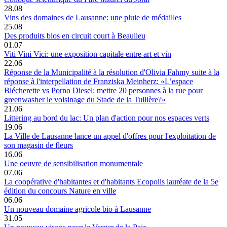
28.08
Vins des domaines de Lausanne: une pluie de médailles
25.08
Des produits bios en circuit court à Beaulieu
01.07
Viti Vini Vici: une exposition capitale entre art et vin
22.06
Réponse de la Municipalité à la résolution d'Olivia Fahmy suite à la
réponse à l'interpellation de Franziska Meinherz: «L’espace
Blécherette vs Porno Diesel: mettre 20 personnes à la rue pour
greenwasher le voisinage du Stade de la Tuilière?»
21.06
Littering au bord du lac: Un plan d'action pour nos espaces verts
19.06
La Ville de Lausanne lance un appel d'offres pour l'exploitation de
son magasin de fleurs
16.06
Une oeuvre de sensibilisation monumentale
07.06
La coopérative d'habitantes et d'habitants Ecopolis lauréate de la 5e
édition du concours Nature en ville
06.06
Un nouveau domaine agricole bio à Lausanne
31.05