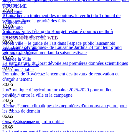
Stages et offres spontanées
demain
TOURISME
27.08
Bienvenue
Affaire liée au traitement des moutons: le verdict du Tribunal de
Welcome
police confirme la gravité des faits
Willkommen
12.08
Benvenuto
Nature en ville: l'étang du Bourget restauré pour accueillir à
Bienvenido
nouveau la biodiversité
LAUSANNE SUR LE WEB
08.08
Art en ville – le guide de l'art dans l'espace public lausannois
Les «Bains olympiques» de Lausanne Jardins 24 font leur grand
Services industriels
retour sur le Léman pendant la saison estivale
SiL Multimédia
10.07
Vins de la Ville
Le Parc naturel du Jorat dévoile ses premières données scientifiques
Lausanne Tourisme
02.07
Lausanne à table
Domaine de Rovéréaz: lancement des travaux de rénovation et
d’aménagement
30.06
Une politique d’agriculture urbaine 2025-2029 pour un lien
privilégié entre la ville et la campagne
24.06
Réchauffement climatique: des pépinières d'un nouveau genre pour
les arbres de demain
06.06
Ouchy: un nouveau jardin public
Webmaster
26.05
–