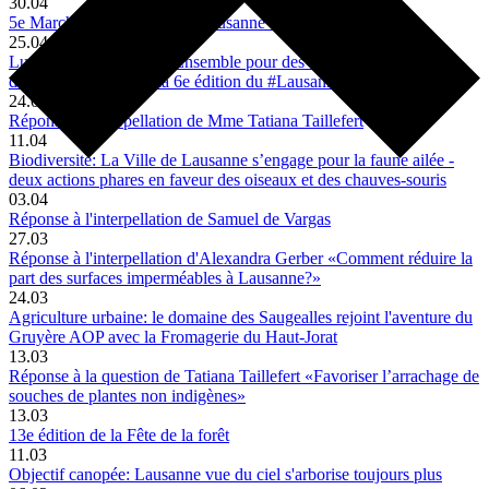
30.04
5e Marché aux plantons de Lausanne avec ProSpeciaRara
25.04
Lutte contre le littering: Ensemble pour des espaces publics sans
déchets - participez à la 6e édition du #LausannePlogging!
24.04
Réponse à l'interpellation de Mme Tatiana Taillefert
11.04
Biodiversité: La Ville de Lausanne s’engage pour la faune ailée -
deux actions phares en faveur des oiseaux et des chauves-souris
03.04
Réponse à l'interpellation de Samuel de Vargas
27.03
Réponse à l'interpellation d'Alexandra Gerber «Comment réduire la
part des surfaces imperméables à Lausanne?»
24.03
Agriculture urbaine: le domaine des Saugealles rejoint l'aventure du
Gruyère AOP avec la Fromagerie du Haut-Jorat
13.03
Réponse à la question de Tatiana Taillefert «Favoriser l’arrachage de
souches de plantes non indigènes»
13.03
13e édition de la Fête de la forêt
11.03
Objectif canopée: Lausanne vue du ciel s'arborise toujours plus