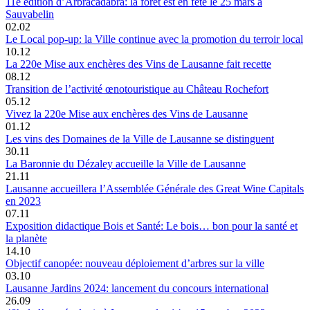
11e édition d’Arbracadabra: la forêt est en fête le 25 mars à
Sauvabelin
02.02
Le Local pop-up: la Ville continue avec la promotion du terroir local
10.12
La 220e Mise aux enchères des Vins de Lausanne fait recette
08.12
Transition de l’activité œnotouristique au Château Rochefort
05.12
Vivez la 220e Mise aux enchères des Vins de Lausanne
01.12
Les vins des Domaines de la Ville de Lausanne se distinguent
30.11
La Baronnie du Dézaley accueille la Ville de Lausanne
21.11
Lausanne accueillera l’Assemblée Générale des Great Wine Capitals
en 2023
07.11
Exposition didactique Bois et Santé: Le bois… bon pour la santé et
la planète
14.10
Objectif canopée: nouveau déploiement d’arbres sur la ville
03.10
Lausanne Jardins 2024: lancement du concours international
26.09