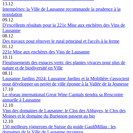
13.12
Intempéries: la Ville de Lausanne recommande la prudence à la
population
09.12
D'excellents résultats pour la 221e Mise aux enchères des Vins de
Lausanne
08.12
Des travaux pour rénover le rural principal et l'accès à la ferme
01.12
221e Mise aux enchères des Vins de Lausanne
10.11
Fleurissements des espaces verts: des plantes vivaces pour plus de
nature et de biodiversité en Ville
08.11
Lausanne Jardins 2024: Lausanne Jardins et la Mobilière s'associent
pour développer un projet de ville éponge à la Vallée de la Jeunesse
17.10
Le réseau international Great Wine Capitals tiendra sa Rencontre
annuelle à Lausanne
12.10
Vins des domaines de Lausanne: le Clos des Abbayes, le Clos des
Moines et le domaine du Burignon passent au bio
12.10
150 meilleurs vignerons de Suisse du guide GaultMillau : les
domaines de la Ville de Lausanne reconnus