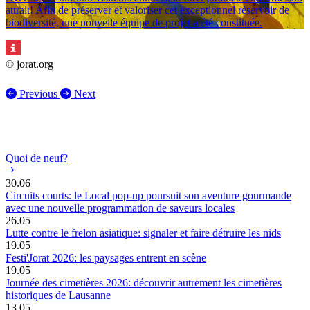
attrait! Afin de préserver et valoriser cet exceptionnel réservoir de
biodiversité, une nouvelle équipe de projet a été constituée.
© jorat.org
Previous
Next
Quoi de neuf?
30.06
Circuits courts: le Local pop-up poursuit son aventure gourmande
avec une nouvelle programmation de saveurs locales
26.05
Lutte contre le frelon asiatique: signaler et faire détruire les nids
19.05
Festi'Jorat 2026: les paysages entrent en scène
19.05
Journée des cimetières 2026: découvrir autrement les cimetières
historiques de Lausanne
13.05