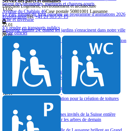
Service des parcs et domaines
faveur des hirondelles, martinets et chauves-souris
Direction Logement, environnement et architecture
13.02
Avenue du Chablais 46
Case postale 5080
1001 Lausanne
Le Parc naturel du Jorat présente un programme d'animations 2026
Ecrivez-nous
Tél.
+41 21 315 57 15
riche et diversifié
22.01
S'y rendre en transports publics
Lausanne Jardins 24: quand les jardins s'enracinent dans notre ville
Site officiel
08.01
Circuits courts: le Local pop-up dévoile sa nouvelle programmation
gourmande pour 2026
13.12
De bonnes affaires conclues à l'occasion de la 223e Mise aux
enchères des Vins de Lausanne
10.12
Biodiversité: recensement des hirondelles, martinets et chauves-
souris - la Ville de Lausanne dresse un premier bilan réjouissant
01.12
223e Mise aux enchères des Vins de Lausanne: faites vos jeux!
12.11
Agriculture urbaine: une subvention pour la création de toitures
potagères
07.11
Journée de l'arbre: Lausanne et ses invités de la Suisse entière
enracinent leur engagement pour les arbres de demain
03.11
Les vins des Domaines de la Ville de Lausanne brillent au Grand