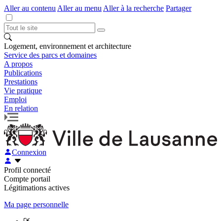
Aller au contenu
Aller au menu
Aller à la recherche
Partager
Logement, environnement et architecture
Service des parcs et domaines
A propos
Publications
Prestations
Vie pratique
Emploi
En relation
Connexion
Profil connecté
Compte portail
Légitimations actives
Ma page personnelle