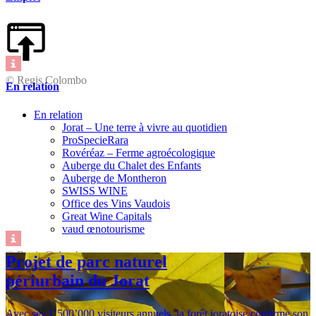
© Regis Colombo
En relation
En relation
Jorat – Une terre à vivre au quotidien
ProSpecieRara
Rovéréaz – Ferme agroécologique
Auberge du Chalet des Enfants
Auberge de Montheron
SWISS WINE
Office des Vins Vaudois
Great Wine Capitals
vaud œnotourisme
© Regis Colombo
Projet de parc naturel
périurbain du Jorat
Avec ses 1’500’000 visiteurs annuels, la forêt joratoise confirme son