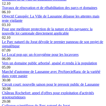
12.10
Travaux de rénovation et de réhabilitation des parcs et domaines
06.10
Objectif Canopée: La Ville de Lausanne dépasse les attentes mais
reste vigilante
03.10
Pour une meilleure protection de la nature et des paysages: la
nouvelle loi cantonale directement applicable
02.10
Le Parc naturel du Jorat dévoile le premier panneau de son projet de
signalétique
07.09
Le Local pop-up: un écosystème pour les locavores
06.09
Vers un domaine public arborisé, apaisé et rendu à la population
05.09
Marché d'automne de Lausanne avec ProSpecieRara: de la variété
dans votre panier
30.08
Circuit court: nouvelle saison pour le pressoir public de Lausanne
30.08
Château Rochefort: appel d'offres pour exploitation d'activités
œnotouristiques
29.08
Colloque scientifique du Parc naturel du Jorat