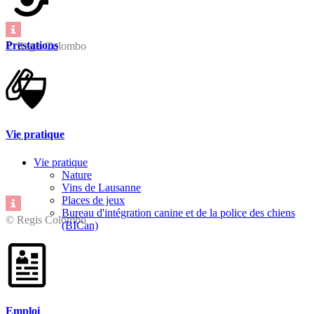
Prestations
© Regis Colombo
Vie pratique
Vie pratique
Nature
Vins de Lausanne
Places de jeux
Bureau d'intégration canine et de la police des chiens
© Regis Colombo
(BICan)
Emploi