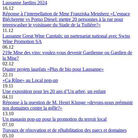
Lausanne Jardins 2024
16.12
Réponse à l’interpellation de Mme Franziska Meinherz «L’espace
Blécherette vs Porno Diesel: mettre 20 personnes à la rue pour
greenwasher le voisinage du Stade de la Tuilière?»
11.12
Lausanne Great Wine Capitals: un partenariat national avec Swiss
Wine Promotion SA
06.12
219e Mise des vins: voulez-vous devenir Gardienne ou Gardien de
la Mise?
02.12
Quatre projets lauréats «Plus de bio pour Lausanne»
22.11
«Ça Rûpe» au Local pop-up
19.11
Une exposition pour les 20 ans d’Un arbre, un enfant
04.11
Réponse à la question de M. Henri Klunge «devons-nous prémunir
nos domaines contre la grêle?»
13.10
Un magasin pop-up pour la promotion du terroir local
07.10
Travaux de rénovation et de réhabilitation des parcs et domaines
05.10