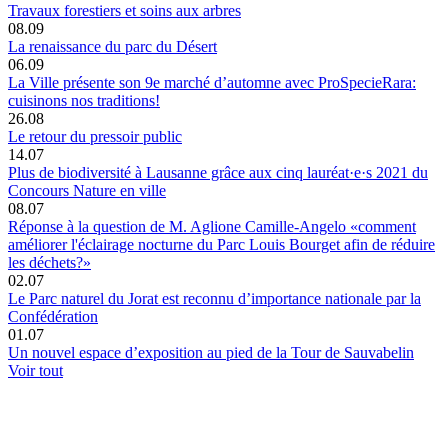
Travaux forestiers et soins aux arbres
08.09
La renaissance du parc du Désert
06.09
La Ville présente son 9e marché d’automne avec ProSpecieRara:
cuisinons nos traditions!
26.08
Le retour du pressoir public
14.07
Plus de biodiversité à Lausanne grâce aux cinq lauréat·e·s 2021 du
Concours Nature en ville
08.07
Réponse à la question de M. Aglione Camille-Angelo «comment
améliorer l'éclairage nocturne du Parc Louis Bourget afin de réduire
les déchets?»
02.07
Le Parc naturel du Jorat est reconnu d’importance nationale par la
Confédération
01.07
Un nouvel espace d’exposition au pied de la Tour de Sauvabelin
Voir tout