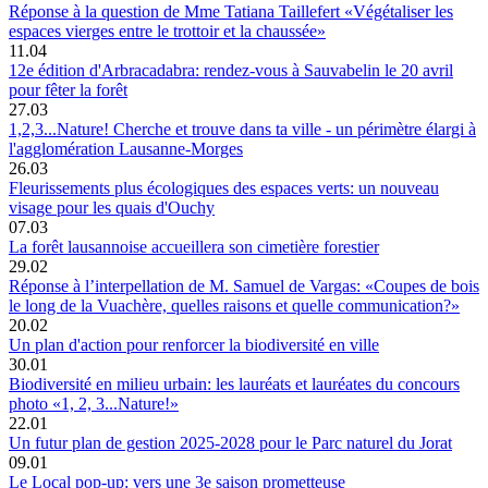
Réponse à la question de Mme Tatiana Taillefert «Végétaliser les
espaces vierges entre le trottoir et la chaussée»
11.04
12e édition d'Arbracadabra: rendez-vous à Sauvabelin le 20 avril
pour fêter la forêt
27.03
1,2,3...Nature! Cherche et trouve dans ta ville - un périmètre élargi à
l'agglomération Lausanne-Morges
26.03
Fleurissements plus écologiques des espaces verts: un nouveau
visage pour les quais d'Ouchy
07.03
La forêt lausannoise accueillera son cimetière forestier
29.02
Réponse à l’interpellation de M. Samuel de Vargas: «Coupes de bois
le long de la Vuachère, quelles raisons et quelle communication?»
20.02
Un plan d'action pour renforcer la biodiversité en ville
30.01
Biodiversité en milieu urbain: les lauréats et lauréates du concours
photo «1, 2, 3...Nature!»
22.01
Un futur plan de gestion 2025-2028 pour le Parc naturel du Jorat
09.01
Le Local pop-up: vers une 3e saison prometteuse