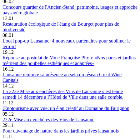
06.02
Concours quartier de l'Ancien-Stand: patrimoine, usages et approche
paysagère globale
13.01
Restauration écologique de l'étang du Bourget pour plus de
biodiversité
08.01
Local pop-up Lausanne: 4 nouveaux partenaires pour sublimer le
terroir!
19.12
Réponse au postulat de Mme Françoise Piron: «Nos parcs et jardins
méritent des poubelles esthétiques et adaptées»
16.12
Lausanne renforce sa présence au sein du réseau Great Wine
Capitals
14.12
La 222e Mise aux enchères des Vins de Lausanne s’est tenue
samedi 14 décembre à l’Hôtel de Ville dans une salle comble.
11.12
Œnotourisme avec vue: un élan créatif au Domaine du Burignon
05.12
222e Mise aux enchères des Vins de Lausanne
29.11
Pour davantage de nature dans les jardins privés lausannois
11.11