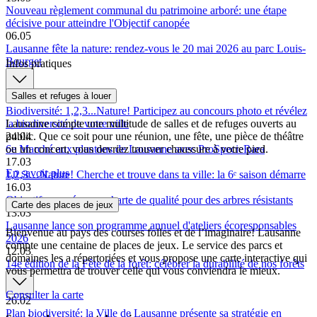
Nouveau règlement communal du patrimoine arboré: une étape
décisive pour atteindre l'Objectif canopée
06.05
Lausanne fête la nature: rendez-vous le 20 mai 2026 au parc Louis-
Bourget
Infos pratiques
Salles et refuges à louer
30.04
Biodiversité: 1,2,3...Nature! Participez au concours photo et révélez
Lausanne compte une multitude de salles et de refuges ouverts au
la biodiversité de votre ville
public. Que ce soit pour une réunion, une fête, une pièce de théâtre
24.04
ou un concert, vous devriez trouver chaussure à votre pied.
6e Marché aux plantons de Lausanne avec ProSpecieRara
17.03
En savoir plus
1,2,3…Nature! Cherche et trouve dans ta ville: la 6ᵉ saison démarre
16.03
Objectif canopée: une charte de qualité pour des arbres résistants
Carte des places de jeux
13.03
Lausanne lance son programme annuel d'ateliers écoresponsables
Bienvenue au pays des courses folles et de l’imaginaire! Lausanne
2026
compte une centaine de places de jeux. Le service des parcs et
12.03
domaines les a répertoriées et vous propose une carte interactive qui
14e édition de la Fête de la forêt: célébrer la durabilité de nos forêts
vous permettra de trouver celle qui vous conviendra le mieux.
Consulter la carte
26.02
Plan biodiversité: la Ville de Lausanne présente sa stratégie en