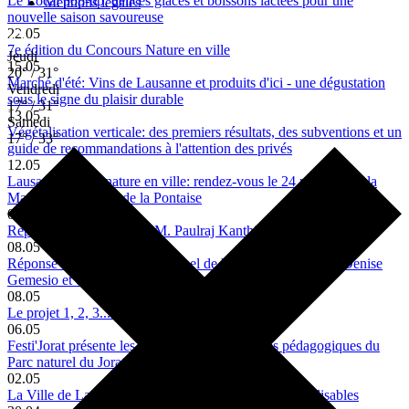
Le Local pop-up: délices glacés et boissons lactées pour une
Mentions légales
nouvelle saison savoureuse
22.05
7e édition du Concours Nature en ville
Jeudi
15.05
20° / 31°
Marché d'été: Vins de Lausanne et produits d'ici - une dégustation
Vendredi
sous le signe du plaisir durable
17° / 31°
13.05
Samedi
Végétalisation verticale: des premiers résultats, des subventions et un
17° / 33°
guide de recommandations à l'attention des privés
12.05
Lausanne fête la nature en ville: rendez-vous le 24 mai 2025 à la
Maison de Quartier de la Pontaise
08.05
Réponse à la question de M. Paulraj Kanthia
08.05
Réponse aux postulats de Samuel de Vargas et consorts et Denise
Gemesio et consorts
08.05
Le projet 1, 2, 3...Nature! renouvelé en 2025
06.05
Festi'Jorat présente les nouvelles infrastructures pédagogiques du
Parc naturel du Jorat
02.05
La Ville de Lausanne se lance dans les bouteilles réutilisables