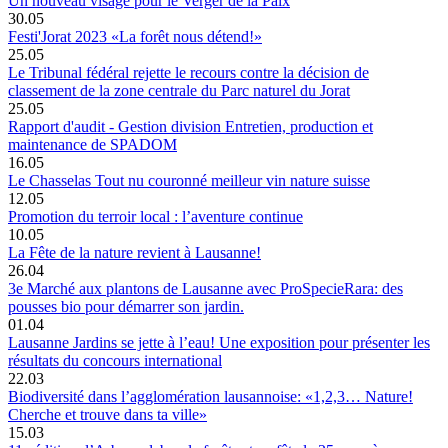
Un nouveau visage pour le Verger de la Paix
30.05
Festi'Jorat 2023 «La forêt nous détend!»
25.05
Le Tribunal fédéral rejette le recours contre la décision de
classement de la zone centrale du Parc naturel du Jorat
25.05
Rapport d'audit - Gestion division Entretien, production et
maintenance de SPADOM
16.05
Le Chasselas Tout nu couronné meilleur vin nature suisse
12.05
Promotion du terroir local : l’aventure continue
10.05
La Fête de la nature revient à Lausanne!
26.04
3e Marché aux plantons de Lausanne avec ProSpecieRara: des
pousses bio pour démarrer son jardin.
01.04
Lausanne Jardins se jette à l’eau! Une exposition pour présenter les
résultats du concours international
22.03
Biodiversité dans l’agglomération lausannoise: «1,2,3… Nature!
Cherche et trouve dans ta ville»
15.03