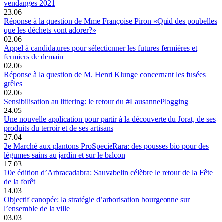
vendanges 2021
23.06
Réponse à la question de Mme Françoise Piron «Quid des poubelles
que les déchets vont adorer?»
02.06
Appel à candidatures pour sélectionner les futures fermières et
fermiers de demain
02.06
Réponse à la question de M. Henri Klunge concernant les fusées
grêles
02.06
Sensibilisation au littering: le retour du #LausannePlogging
24.05
Une nouvelle application pour partir à la découverte du Jorat, de ses
produits du terroir et de ses artisans
27.04
2e Marché aux plantons ProSpecieRara: des pousses bio pour des
légumes sains au jardin et sur le balcon
17.03
10e édition d’Arbracadabra: Sauvabelin célèbre le retour de la Fête
de la forêt
14.03
Objectif canopée: la stratégie d’arborisation bourgeonne sur
l’ensemble de la ville
03.03