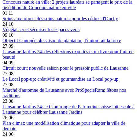
Concours nature en ville: 2 projets lauréats se partagent le prix de la
6e édition du Concours nature en ville
01.11
Soins aux arbres: des soins naturels pour les cèdres d'Ouchy
24.10
Végétaliser et sécuriser les espaces verts
09.10
Objectif Canopée: 4e saison de plantation, l'union fait la force
27.09
Lausanne Jardins 24: des réflexions expertes et un livre pour finir en
beauté
04.09
Circuit court: nouvelle saison pour le pressoir public de Lausanne
27.08
Le Local pop-up: créativité et gourmandise au Local pop-up
27.08
Marché d'automne de Lausanne avec ProSpecieRara: fêtons nos
traditions
23.08
Lausanne Jardins 24: le Clou rouge de Patrimoine suisse fait escale à
Lausanne pour célébrer Lausanne Jardins
26.06
Plan climat: une modélisation climatique pour adapter la ville de
demain
24.06