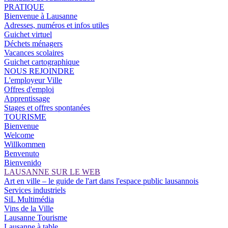
PRATIQUE
Bienvenue à Lausanne
Adresses, numéros et infos utiles
Guichet virtuel
Déchets ménagers
Vacances scolaires
Guichet cartographique
NOUS REJOINDRE
L'employeur Ville
Offres d'emploi
Apprentissage
Stages et offres spontanées
TOURISME
Bienvenue
Welcome
Willkommen
Benvenuto
Bienvenido
LAUSANNE SUR LE WEB
Art en ville – le guide de l'art dans l'espace public lausannois
Services industriels
SiL Multimédia
Vins de la Ville
Lausanne Tourisme
Lausanne à table