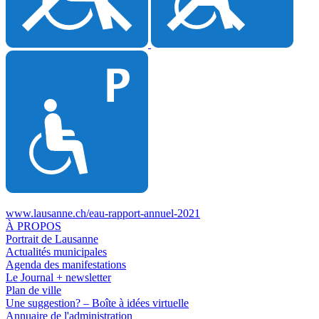
www.lausanne.ch
/eau-rapport-annuel-2021
À PROPOS
Portrait de Lausanne
Actualités municipales
Agenda des manifestations
Le Journal + newsletter
Plan de ville
Une suggestion? – Boîte à idées virtuelle
Annuaire de l'administration