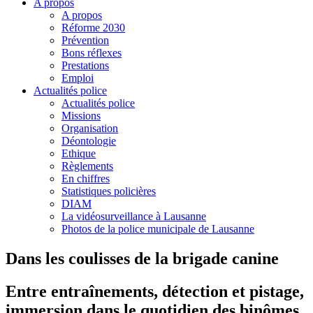
A propos
A propos
Réforme 2030
Prévention
Bons réflexes
Prestations
Emploi
Actualités police
Actualités police
Missions
Organisation
Déontologie
Ethique
Règlements
En chiffres
Statistiques policières
DIAM
La vidéosurveillance à Lausanne
Photos de la police municipale de Lausanne
Dans les coulisses de la brigade canine
Entre entraînements, détection et pistage,
immersion dans le quotidien des binômes