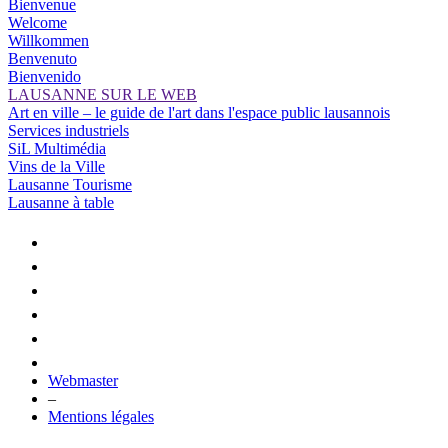
Bienvenue
Welcome
Willkommen
Benvenuto
Bienvenido
LAUSANNE SUR LE WEB
Art en ville – le guide de l'art dans l'espace public lausannois
Services industriels
SiL Multimédia
Vins de la Ville
Lausanne Tourisme
Lausanne à table
Webmaster
–
Mentions légales