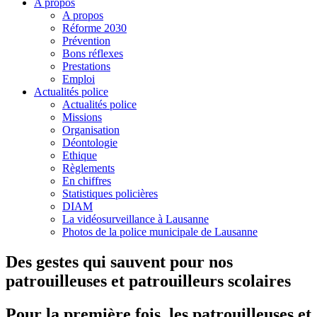
A propos
A propos
Réforme 2030
Prévention
Bons réflexes
Prestations
Emploi
Actualités police
Actualités police
Missions
Organisation
Déontologie
Ethique
Règlements
En chiffres
Statistiques policières
DIAM
La vidéosurveillance à Lausanne
Photos de la police municipale de Lausanne
Des gestes qui sauvent pour nos
patrouilleuses et patrouilleurs scolaires
Pour la première fois, les patrouilleuses et