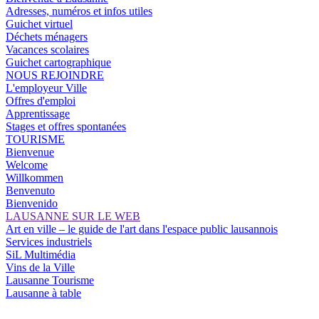
Adresses, numéros et infos utiles
Guichet virtuel
Déchets ménagers
Vacances scolaires
Guichet cartographique
NOUS REJOINDRE
L'employeur Ville
Offres d'emploi
Apprentissage
Stages et offres spontanées
TOURISME
Bienvenue
Welcome
Willkommen
Benvenuto
Bienvenido
LAUSANNE SUR LE WEB
Art en ville – le guide de l'art dans l'espace public lausannois
Services industriels
SiL Multimédia
Vins de la Ville
Lausanne Tourisme
Lausanne à table