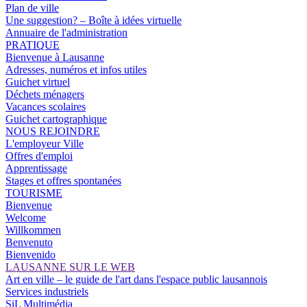
Plan de ville
Une suggestion? – Boîte à idées virtuelle
Annuaire de l'administration
PRATIQUE
Bienvenue à Lausanne
Adresses, numéros et infos utiles
Guichet virtuel
Déchets ménagers
Vacances scolaires
Guichet cartographique
NOUS REJOINDRE
L'employeur Ville
Offres d'emploi
Apprentissage
Stages et offres spontanées
TOURISME
Bienvenue
Welcome
Willkommen
Benvenuto
Bienvenido
LAUSANNE SUR LE WEB
Art en ville – le guide de l'art dans l'espace public lausannois
Services industriels
SiL Multimédia