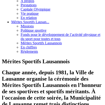
A propos
Prestations
Capitale Olympique
Vie pratique
En relation
Mérites Sportifs Lausan...
Missions
Politique sportive
Fonds pour le développement de l’activité physique et
du sport pour toutes et tous
Mérites Sportifs Lausannois
En chiffres
Règlements
Mérites Sportifs Lausannois
Chaque année, depuis 1981, la Ville de
Lausanne organise la cérémonie des
Mérites Sportifs Lausannois
en l’honneur
de ses sportives et sportifs méritants. À
l'occasion de cette soirée, la Municipalité
de Lausanne remet trois distinctions