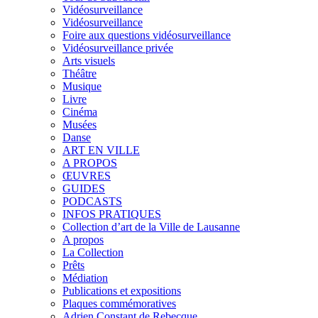
Vidéosurveillance
Vidéosurveillance
Foire aux questions vidéosurveillance
Vidéosurveillance privée
Arts visuels
Théâtre
Musique
Livre
Cinéma
Musées
Danse
ART EN VILLE
A PROPOS
ŒUVRES
GUIDES
PODCASTS
INFOS PRATIQUES
Collection d’art de la Ville de Lausanne
A propos
La Collection
Prêts
Médiation
Publications et expositions
Plaques commémoratives
Adrien Constant de Rebecque