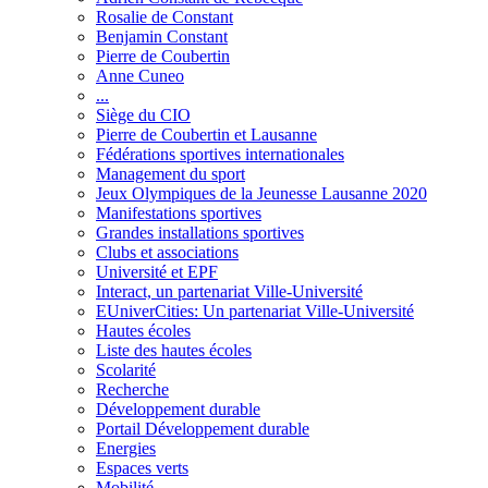
Rosalie de Constant
Benjamin Constant
Pierre de Coubertin
Anne Cuneo
...
Siège du CIO
Pierre de Coubertin et Lausanne
Fédérations sportives internationales
Management du sport
Jeux Olympiques de la Jeunesse Lausanne 2020
Manifestations sportives
Grandes installations sportives
Clubs et associations
Université et EPF
Interact, un partenariat Ville-Université
EUniverCities: Un partenariat Ville-Université
Hautes écoles
Liste des hautes écoles
Scolarité
Recherche
Développement durable
Portail Développement durable
Energies
Espaces verts
Mobilité