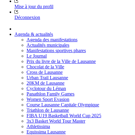
Mise à jour du profil
Déconnexion
Agenda & actualités
Agenda des manifestations
Actualités municipales
Manifestations sportives phares
Le Journal
Prix du livre de la Ville de Lausanne
Chocolat de la Ville
Cross de Lausanne
Urban Trail Lausanne
20KM de Lausanne
Cyclotour du Léman
Panathlon Family Games
Women Sport Evasion
Course Lausanne Capitale Olympique
Triathlon de Lausanne
FIBA U19 Basketball World Cup 2025
3x3 Basket World Tour Master
Athletissima
Equissima Lausanne