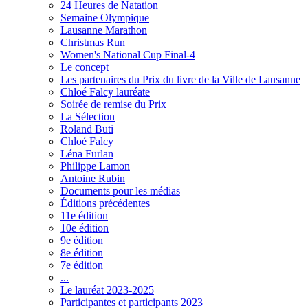
24 Heures de Natation
Semaine Olympique
Lausanne Marathon
Christmas Run
Women's National Cup Final-4
Le concept
Les partenaires du Prix du livre de la Ville de Lausanne
Chloé Falcy lauréate
Soirée de remise du Prix
La Sélection
Roland Buti
Chloé Falcy
Léna Furlan
Philippe Lamon
Antoine Rubin
Documents pour les médias
Éditions précédentes
11e édition
10e édition
9e édition
8e édition
7e édition
...
Le lauréat 2023-2025
Participantes et participants 2023