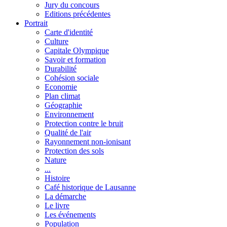
Jury du concours
Editions précédentes
Portrait
Carte d'identité
Culture
Capitale Olympique
Savoir et formation
Durabilité
Cohésion sociale
Economie
Plan climat
Géographie
Environnement
Protection contre le bruit
Qualité de l'air
Rayonnement non-ionisant
Protection des sols
Nature
...
Histoire
Café historique de Lausanne
La démarche
Le livre
Les événements
Population