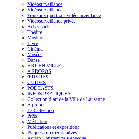
Vidéosurveillance
Vidéosurveillance
Foire aux questions vidéosurveillance
Vidéosurveillance privée
Arts visuels
Théâtre
Musique
Livre
Cinéma
Musées
Danse
ART EN VILLE
A PROPOS
ŒUVRES
GUIDES
PODCASTS
INFOS PRATIQUES
Collection d’art de la Ville de Lausanne
A propos
La Collection
Prêts
Médiation
Publications et expositions
Plaques commémoratives
Adrien Constant de Rebecque