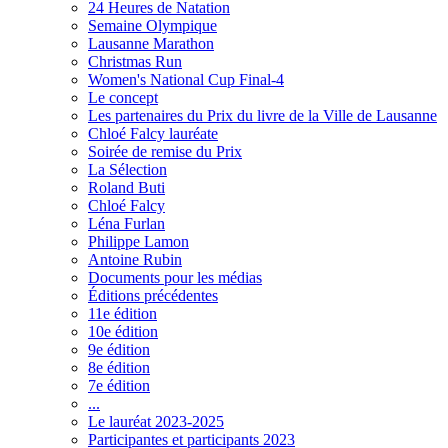
24 Heures de Natation
Semaine Olympique
Lausanne Marathon
Christmas Run
Women's National Cup Final-4
Le concept
Les partenaires du Prix du livre de la Ville de Lausanne
Chloé Falcy lauréate
Soirée de remise du Prix
La Sélection
Roland Buti
Chloé Falcy
Léna Furlan
Philippe Lamon
Antoine Rubin
Documents pour les médias
Éditions précédentes
11e édition
10e édition
9e édition
8e édition
7e édition
...
Le lauréat 2023-2025
Participantes et participants 2023