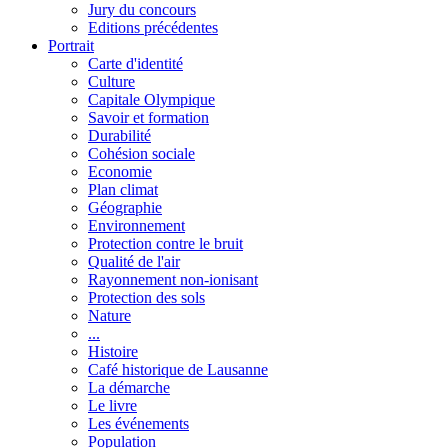
Jury du concours
Editions précédentes
Portrait
Carte d'identité
Culture
Capitale Olympique
Savoir et formation
Durabilité
Cohésion sociale
Economie
Plan climat
Géographie
Environnement
Protection contre le bruit
Qualité de l'air
Rayonnement non-ionisant
Protection des sols
Nature
...
Histoire
Café historique de Lausanne
La démarche
Le livre
Les événements
Population