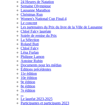
24 Heures de Natation
Semaine Olympique
Lausanne Marathon
Christmas Run
Women's National Cup Final-4
Le concept
Les partenaires du Prix du livre de la Ville de Lausanne
Chloé Falcy lauréate
Soirée de remise du Prix
La Sélection
Roland Buti
Chloé Falcy
Léna Furlan
Philippe Lamon
Antoine Rubin
Documents pour les médias
Éditions précédentes
11e édition
10e édition
9e édition
8e édition
7e édition
...
Le lauréat 2023-2025
Participantes et participants 2023