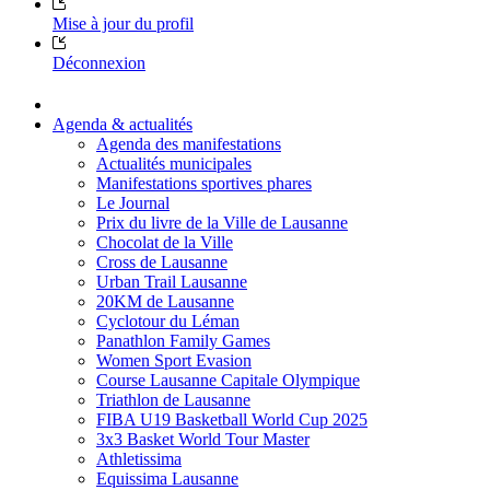
Mise à jour du profil
Déconnexion
Agenda & actualités
Agenda des manifestations
Actualités municipales
Manifestations sportives phares
Le Journal
Prix du livre de la Ville de Lausanne
Chocolat de la Ville
Cross de Lausanne
Urban Trail Lausanne
20KM de Lausanne
Cyclotour du Léman
Panathlon Family Games
Women Sport Evasion
Course Lausanne Capitale Olympique
Triathlon de Lausanne
FIBA U19 Basketball World Cup 2025
3x3 Basket World Tour Master
Athletissima
Equissima Lausanne