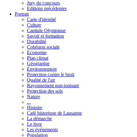
Jury du concours
Editions précédentes
Portrait
Carte d'identité
Culture
Capitale Olympique
Savoir et formation
Durabilité
Cohésion sociale
Economie
Plan climat
Géographie
Environnement
Protection contre le bruit
Qualité de l'air
Rayonnement non-ionisant
Protection des sols
Nature
...
Histoire
Café historique de Lausanne
La démarche
Le livre
Les événements
Population