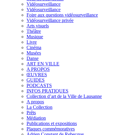
Vidéosurveillance
Vidéosurveillance
Foire aux questions vidéosurveillance
Vidéosurveillance privée
Arts visuels
Théâtre
Musique
Livre
Cinéma
Musées
Danse
ART EN VILLE
A PROPOS
ŒUVRES
GUIDES
PODCASTS
INFOS PRATIQUES
Collection d’art de la Ville de Lausanne
A propos
La Collection
Prêts
Médiation
Publications et expositions
Plaques commémoratives
Adrien Constant de Rebecque