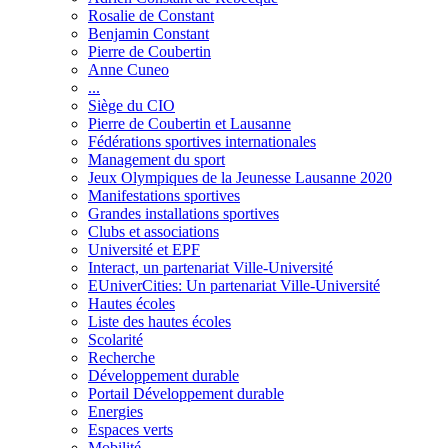
Rosalie de Constant
Benjamin Constant
Pierre de Coubertin
Anne Cuneo
...
Siège du CIO
Pierre de Coubertin et Lausanne
Fédérations sportives internationales
Management du sport
Jeux Olympiques de la Jeunesse Lausanne 2020
Manifestations sportives
Grandes installations sportives
Clubs et associations
Université et EPF
Interact, un partenariat Ville-Université
EUniverCities: Un partenariat Ville-Université
Hautes écoles
Liste des hautes écoles
Scolarité
Recherche
Développement durable
Portail Développement durable
Energies
Espaces verts
Mobilité