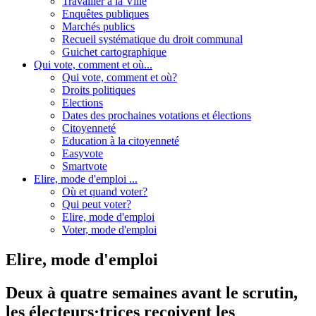
Travailler à la Ville
Enquêtes publiques
Marchés publics
Recueil systématique du droit communal
Guichet cartographique
Qui vote, comment et où...
Qui vote, comment et où?
Droits politiques
Elections
Dates des prochaines votations et élections
Citoyenneté
Education à la citoyenneté
Easyvote
Smartvote
Elire, mode d'emploi ...
Où et quand voter?
Qui peut voter?
Elire, mode d'emploi
Voter, mode d'emploi
Elire, mode d'emploi
Deux à quatre semaines avant le scrutin,
les électeurs·trices reçoivent les