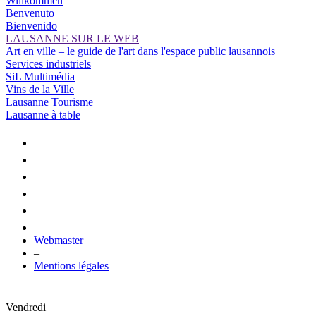
Willkommen
Benvenuto
Bienvenido
LAUSANNE SUR LE WEB
Art en ville – le guide de l'art dans l'espace public lausannois
Services industriels
SiL Multimédia
Vins de la Ville
Lausanne Tourisme
Lausanne à table
Webmaster
–
Mentions légales
Vendredi