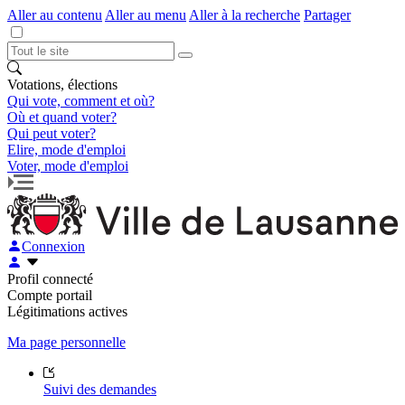
Aller au contenu
Aller au menu
Aller à la recherche
Partager
Votations, élections
Qui vote, comment et où?
Où et quand voter?
Qui peut voter?
Elire, mode d'emploi
Voter, mode d'emploi
Connexion
Profil connecté
Compte portail
Légitimations actives
Ma page personnelle
Suivi des demandes