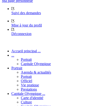
Ma page personnelle
Suivi des demandes
Mise à jour du profil
Déconnexion
Accueil principal ...
...
Portrait
Capitale Olympique
Portrait
Agenda & actualités
Portrait
Officiel
Vie pratique
Prestations
Capitale Olympique ...
Carte d'identité
Culture