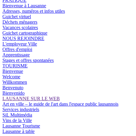
PRATIQUE
Bienvenue à Lausanne
Adresses, numéros et infos utiles
Guichet virtuel
Déchets ménagers
Vacances scolaires
Guichet cartographique
NOUS REJOINDRE
L'employeur Ville
Offres d'emploi
Apprentissage
Stages et offres spontanées
TOURISME
Bienvenue
Welcome
Willkommen
Benvenuto
Bienvenido
LAUSANNE SUR LE WEB
Art en ville – le guide de l'art dans l'espace public lausannois
Services industriels
SiL Multimédia
Vins de la Ville
Lausanne Tourisme
Lausanne à table