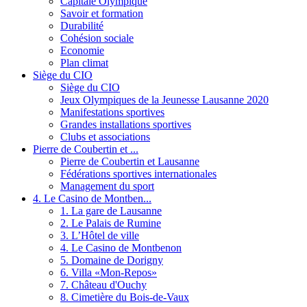
Capitale Olympique
Savoir et formation
Durabilité
Cohésion sociale
Economie
Plan climat
Siège du CIO
Siège du CIO
Jeux Olympiques de la Jeunesse Lausanne 2020
Manifestations sportives
Grandes installations sportives
Clubs et associations
Pierre de Coubertin et ...
Pierre de Coubertin et Lausanne
Fédérations sportives internationales
Management du sport
4. Le Casino de Montben...
1. La gare de Lausanne
2. Le Palais de Rumine
3. L’Hôtel de ville
4. Le Casino de Montbenon
5. Domaine de Dorigny
6. Villa «Mon-Repos»
7. Château d'Ouchy
8. Cimetière du Bois-de-Vaux