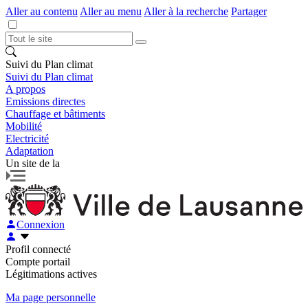
Aller au contenu
Aller au menu
Aller à la recherche
Partager
Suivi du Plan climat
Suivi du Plan climat
A propos
Emissions directes
Chauffage et bâtiments
Mobilité
Electricité
Adaptation
Un site de la
Connexion
Profil connecté
Compte portail
Légitimations actives
Ma page personnelle