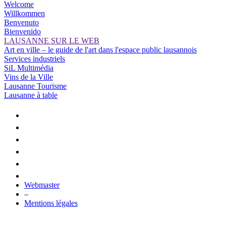
Welcome
Willkommen
Benvenuto
Bienvenido
LAUSANNE SUR LE WEB
Art en ville – le guide de l'art dans l'espace public lausannois
Services industriels
SiL Multimédia
Vins de la Ville
Lausanne Tourisme
Lausanne à table
Webmaster
–
Mentions légales