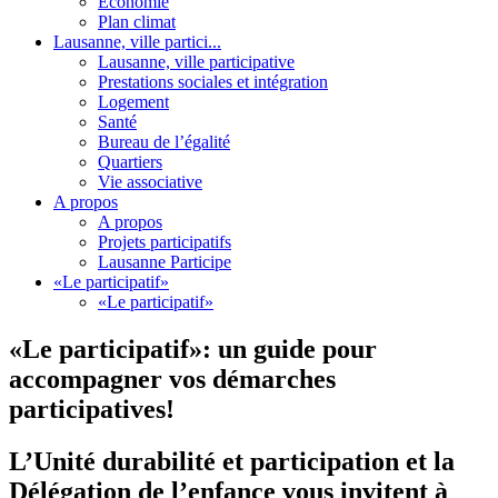
Economie
Plan climat
Lausanne, ville partici...
Lausanne, ville participative
Prestations sociales et intégration
Logement
Santé
Bureau de l’égalité
Quartiers
Vie associative
A propos
A propos
Projets participatifs
Lausanne Participe
«Le participatif»
«Le participatif»
«Le participatif»: un guide pour
accompagner vos démarches
participatives!
L’Unité durabilité et participation et la
Délégation de l’enfance vous invitent à