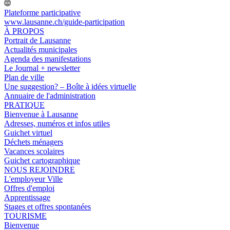
Plateforme participative
www.lausanne.ch
/guide-participation
À PROPOS
Portrait de Lausanne
Actualités municipales
Agenda des manifestations
Le Journal + newsletter
Plan de ville
Une suggestion? – Boîte à idées virtuelle
Annuaire de l'administration
PRATIQUE
Bienvenue à Lausanne
Adresses, numéros et infos utiles
Guichet virtuel
Déchets ménagers
Vacances scolaires
Guichet cartographique
NOUS REJOINDRE
L'employeur Ville
Offres d'emploi
Apprentissage
Stages et offres spontanées
TOURISME
Bienvenue