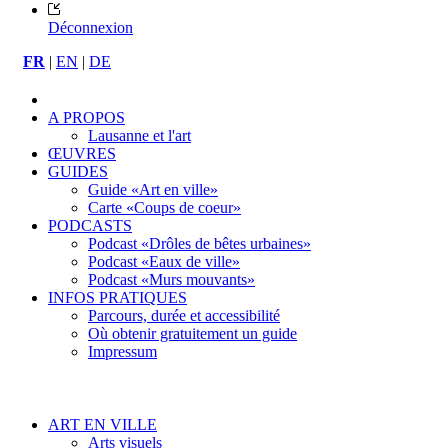
Déconnexion
FR
|
EN
|
DE
A PROPOS
Lausanne et l'art
ŒUVRES
GUIDES
Guide «Art en ville»
Carte «Coups de coeur»
PODCASTS
Podcast «Drôles de bêtes urbaines»
Podcast «Eaux de ville»
Podcast «Murs mouvants»
INFOS PRATIQUES
Parcours, durée et accessibilité
Où obtenir gratuitement un guide
Impressum
ART EN VILLE
Arts visuels