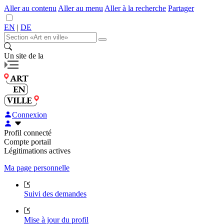
Aller au contenu
Aller au menu
Aller à la recherche
Partager
EN
|
DE
Un site de la
Connexion
Profil connecté
Compte portail
Légitimations actives
Ma page personnelle
Suivi des demandes
Mise à jour du profil