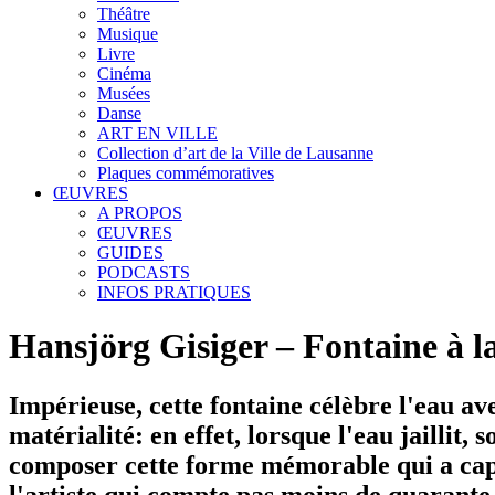
Théâtre
Musique
Livre
Cinéma
Musées
Danse
ART EN VILLE
Collection d’art de la Ville de Lausanne
Plaques commémoratives
ŒUVRES
A PROPOS
ŒUVRES
GUIDES
PODCASTS
INFOS PRATIQUES
Hansjörg Gisiger – Fontaine à la
Impérieuse, cette fontaine célèbre l'eau av
matérialité: en effet, lorsque l'eau jaillit,
composer cette forme mémorable qui a capté
l'artiste qui compte pas moins de quarant