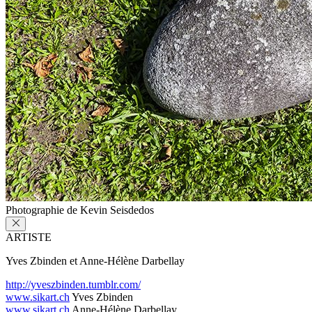
Photographie de Kevin Seisdedos
ARTISTE
Yves Zbinden et Anne-Hélène Darbellay
http://yveszbinden.tumblr.com/
www.sikart.ch
Yves Zbinden
www.sikart.ch
Anne-Hélène Darbellay