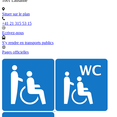
1001 Lausanne
Situer sur le plan
+41 21 315 53 15
Ecrivez-nous
S'y rendre en transports publics
Pages officielles