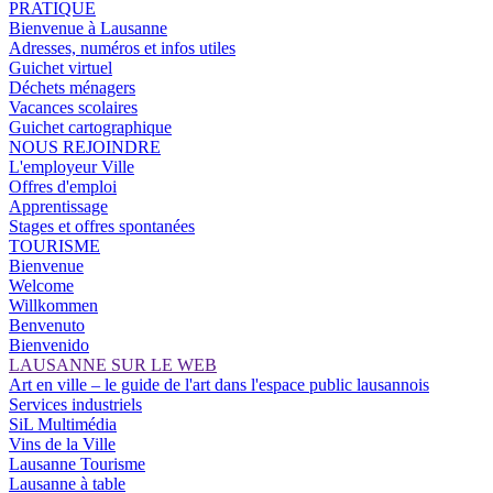
PRATIQUE
Bienvenue à Lausanne
Adresses, numéros et infos utiles
Guichet virtuel
Déchets ménagers
Vacances scolaires
Guichet cartographique
NOUS REJOINDRE
L'employeur Ville
Offres d'emploi
Apprentissage
Stages et offres spontanées
TOURISME
Bienvenue
Welcome
Willkommen
Benvenuto
Bienvenido
LAUSANNE SUR LE WEB
Art en ville – le guide de l'art dans l'espace public lausannois
Services industriels
SiL Multimédia
Vins de la Ville
Lausanne Tourisme
Lausanne à table