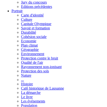
Jury du concours
Editions précédentes
Portrait
Carte d'identité
Culture
Capitale Olympique
Savoir et formation
Durabilité
Cohésion sociale
Economie
Plan climat
Géographie
Environnement
Protection contre le bruit
Qualité de l'air
Rayonnement non-ionisant
Protection des sols
Nature
...
Histoire
Café historique de Lausanne
La démarche
Le livre
Les événements
Population