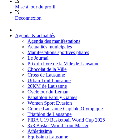
Mise à jour du profil
Déconnexion
Agenda & actualités
Agenda des manifestations
Actualités municipales
Manifestations sportives phares
Le Journal
Prix du livre de la Ville de Lausanne
Chocolat de la Ville
Cross de Lausanne
Urban Trail Lausanne
20KM de Lausanne
Cyclotour du Léman
Panathlon Family Games
Women Sport Evasion
Course Lausanne Capitale Olympique
Triathlon de Lausanne
FIBA U19 Basketball World Cup 2025
3x3 Basket World Tour Master
Athletissima
Equissima Lausanne