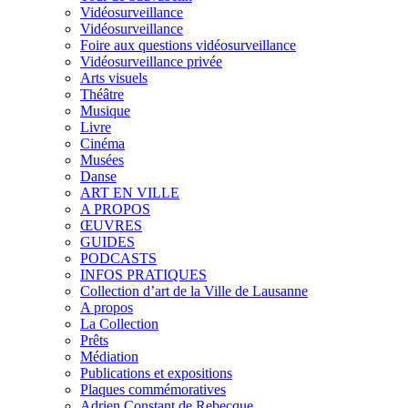
Vidéosurveillance
Vidéosurveillance
Foire aux questions vidéosurveillance
Vidéosurveillance privée
Arts visuels
Théâtre
Musique
Livre
Cinéma
Musées
Danse
ART EN VILLE
A PROPOS
ŒUVRES
GUIDES
PODCASTS
INFOS PRATIQUES
Collection d’art de la Ville de Lausanne
A propos
La Collection
Prêts
Médiation
Publications et expositions
Plaques commémoratives
Adrien Constant de Rebecque