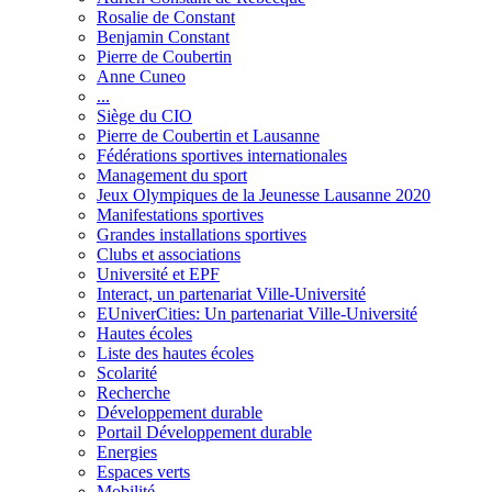
Rosalie de Constant
Benjamin Constant
Pierre de Coubertin
Anne Cuneo
...
Siège du CIO
Pierre de Coubertin et Lausanne
Fédérations sportives internationales
Management du sport
Jeux Olympiques de la Jeunesse Lausanne 2020
Manifestations sportives
Grandes installations sportives
Clubs et associations
Université et EPF
Interact, un partenariat Ville-Université
EUniverCities: Un partenariat Ville-Université
Hautes écoles
Liste des hautes écoles
Scolarité
Recherche
Développement durable
Portail Développement durable
Energies
Espaces verts
Mobilité