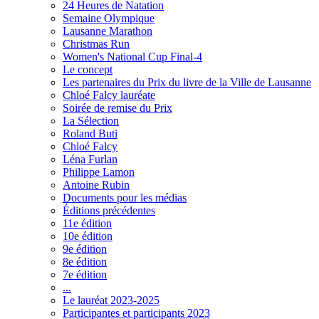
24 Heures de Natation
Semaine Olympique
Lausanne Marathon
Christmas Run
Women's National Cup Final-4
Le concept
Les partenaires du Prix du livre de la Ville de Lausanne
Chloé Falcy lauréate
Soirée de remise du Prix
La Sélection
Roland Buti
Chloé Falcy
Léna Furlan
Philippe Lamon
Antoine Rubin
Documents pour les médias
Éditions précédentes
11e édition
10e édition
9e édition
8e édition
7e édition
...
Le lauréat 2023-2025
Participantes et participants 2023