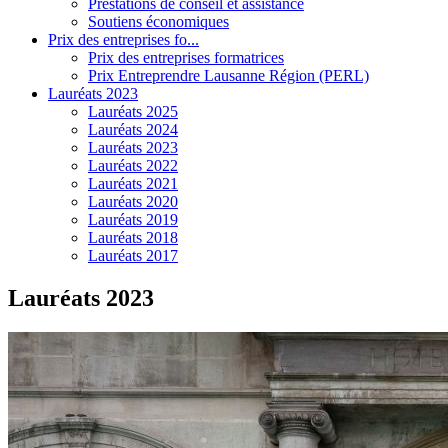
Prestations de conseil et assistance
Soutiens économiques
Prix des entreprises fo...
Prix des entreprises formatrices
Prix Entreprendre Lausanne Région (PERL)
Lauréats 2023
Lauréats 2025
Lauréats 2024
Lauréats 2023
Lauréats 2022
Lauréats 2021
Lauréats 2020
Lauréats 2019
Lauréats 2018
Lauréats 2017
Lauréats 2023