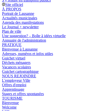
S'y rendre en transports publics
Site officiel
À PROPOS
Portrait de Lausanne
Actualités municipales
Agenda des manifestations
Le Journal + newsletter
Plan de ville
Une suggestion? – Boîte à idées virtuelle
Annuaire de l'administration
PRATIQUE
Bienvenue à Lausanne
Adresses, numéros et infos utiles
Guichet virtuel
Déchets ménagers
Vacances scolaires
Guichet cartographique
NOUS REJOINDRE
L'employeur Ville
Offres d'emploi
Apprentissage
Stages et offres spontanées
TOURISME
Bienvenue
Welcome