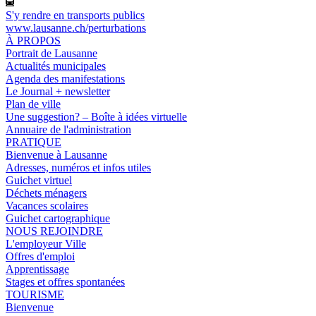
S'y rendre en transports publics
www.lausanne.ch
/perturbations
À PROPOS
Portrait de Lausanne
Actualités municipales
Agenda des manifestations
Le Journal + newsletter
Plan de ville
Une suggestion? – Boîte à idées virtuelle
Annuaire de l'administration
PRATIQUE
Bienvenue à Lausanne
Adresses, numéros et infos utiles
Guichet virtuel
Déchets ménagers
Vacances scolaires
Guichet cartographique
NOUS REJOINDRE
L'employeur Ville
Offres d'emploi
Apprentissage
Stages et offres spontanées
TOURISME
Bienvenue