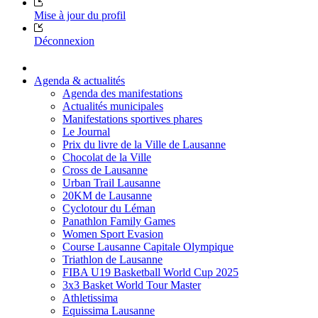
Mise à jour du profil
Déconnexion
Agenda & actualités
Agenda des manifestations
Actualités municipales
Manifestations sportives phares
Le Journal
Prix du livre de la Ville de Lausanne
Chocolat de la Ville
Cross de Lausanne
Urban Trail Lausanne
20KM de Lausanne
Cyclotour du Léman
Panathlon Family Games
Women Sport Evasion
Course Lausanne Capitale Olympique
Triathlon de Lausanne
FIBA U19 Basketball World Cup 2025
3x3 Basket World Tour Master
Athletissima
Equissima Lausanne