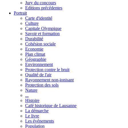
Jury du concours
Editions précédentes
Portrait
Carte d'identité
Culture
Capitale Olympique
Savoir et formation
Durabilité
Cohésion sociale
Economie
Plan climat
Géographie
Environnement
Protection contre le bruit
Qualité de l'air
Rayonnement non-ionisant
Protection des sols
Nature
...
Histoire
Café historique de Lausanne
La démarche
Le livre
Les événements
Population