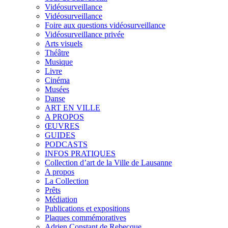
Vidéosurveillance
Vidéosurveillance
Foire aux questions vidéosurveillance
Vidéosurveillance privée
Arts visuels
Théâtre
Musique
Livre
Cinéma
Musées
Danse
ART EN VILLE
A PROPOS
ŒUVRES
GUIDES
PODCASTS
INFOS PRATIQUES
Collection d’art de la Ville de Lausanne
A propos
La Collection
Prêts
Médiation
Publications et expositions
Plaques commémoratives
Adrien Constant de Rebecque