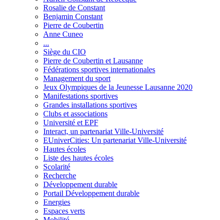
Rosalie de Constant
Benjamin Constant
Pierre de Coubertin
Anne Cuneo
...
Siège du CIO
Pierre de Coubertin et Lausanne
Fédérations sportives internationales
Management du sport
Jeux Olympiques de la Jeunesse Lausanne 2020
Manifestations sportives
Grandes installations sportives
Clubs et associations
Université et EPF
Interact, un partenariat Ville-Université
EUniverCities: Un partenariat Ville-Université
Hautes écoles
Liste des hautes écoles
Scolarité
Recherche
Développement durable
Portail Développement durable
Energies
Espaces verts
Mobilité