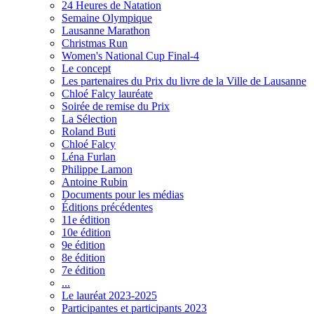
24 Heures de Natation
Semaine Olympique
Lausanne Marathon
Christmas Run
Women's National Cup Final-4
Le concept
Les partenaires du Prix du livre de la Ville de Lausanne
Chloé Falcy lauréate
Soirée de remise du Prix
La Sélection
Roland Buti
Chloé Falcy
Léna Furlan
Philippe Lamon
Antoine Rubin
Documents pour les médias
Éditions précédentes
11e édition
10e édition
9e édition
8e édition
7e édition
...
Le lauréat 2023-2025
Participantes et participants 2023