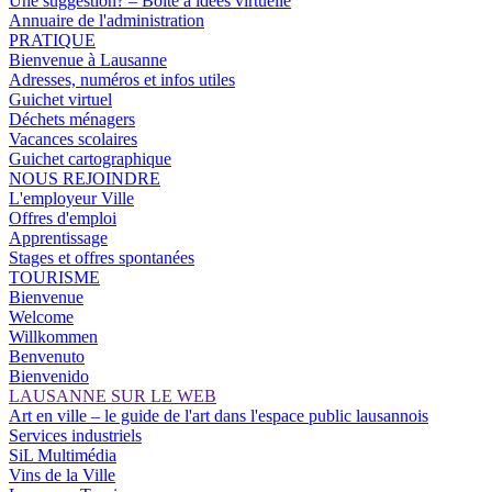
Une suggestion? – Boîte à idées virtuelle
Annuaire de l'administration
PRATIQUE
Bienvenue à Lausanne
Adresses, numéros et infos utiles
Guichet virtuel
Déchets ménagers
Vacances scolaires
Guichet cartographique
NOUS REJOINDRE
L'employeur Ville
Offres d'emploi
Apprentissage
Stages et offres spontanées
TOURISME
Bienvenue
Welcome
Willkommen
Benvenuto
Bienvenido
LAUSANNE SUR LE WEB
Art en ville – le guide de l'art dans l'espace public lausannois
Services industriels
SiL Multimédia
Vins de la Ville