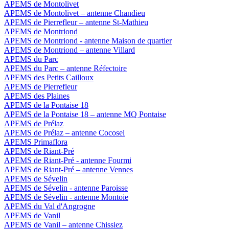
APEMS de Montolivet
APEMS de Montolivet – antenne Chandieu
APEMS de Pierrefleur – antenne St-Mathieu
APEMS de Montriond
APEMS de Montriond - antenne Maison de quartier
APEMS de Montriond – antenne Villard
APEMS du Parc
APEMS du Parc – antenne Réfectoire
APEMS des Petits Cailloux
APEMS de Pierrefleur
APEMS des Plaines
APEMS de la Pontaise 18
APEMS de la Pontaise 18 – antenne MQ Pontaise
APEMS de Prélaz
APEMS de Prélaz – antenne Cocosel
APEMS Primaflora
APEMS de Riant-Pré
APEMS de Riant-Pré - antenne Fourmi
APEMS de Riant-Pré – antenne Vennes
APEMS de Sévelin
APEMS de Sévelin - antenne Paroisse
APEMS de Sévelin - antenne Montoie
APEMS du Val d'Angrogne
APEMS de Vanil
APEMS de Vanil – antenne Chissiez