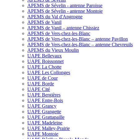
APEMS de Sévelin - antenne Paroisse
APEMS de Sévelin - antenne Montoie
APEMS du Val d'Angrogne
APEMS de Vanil
APEMS de Vanil – antenne Chissiez
APEMS de Vers-chez-les-Blanc
APEMS de Vers-chez-les-Blanc – antenne Pavillon
APEMS de Vers-chez-les-Blanc – antenne Chevreuils
APEMS du Vieux Moulin
UAPE Bellevaux
UAPE Boissonnet
UAPE La Chotte
UAPE Les Collonges
UAPE de Cour
UAPE Borde
UAPE Cité
UAPE Bergières
UAPE Entre-Bois
UAPE Grancy
UAPE Grangette
UAPE Grattapaille
UAPE Madeleine
UAPE Malley-Prairie
UAPE Montoie