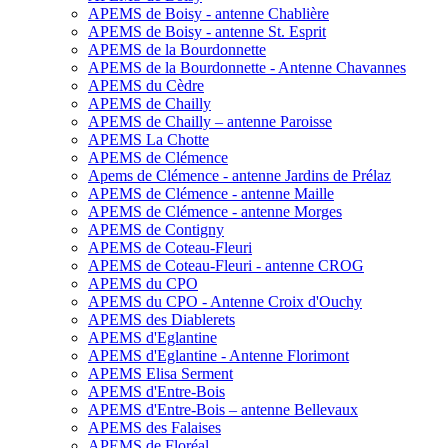
APEMS de Boisy - antenne Chablière
APEMS de Boisy - antenne St. Esprit
APEMS de la Bourdonnette
APEMS de la Bourdonnette - Antenne Chavannes
APEMS du Cèdre
APEMS de Chailly
APEMS de Chailly – antenne Paroisse
APEMS La Chotte
APEMS de Clémence
Apems de Clémence - antenne Jardins de Prélaz
APEMS de Clémence - antenne Maille
APEMS de Clémence - antenne Morges
APEMS de Contigny
APEMS de Coteau-Fleuri
APEMS de Coteau-Fleuri - antenne CROG
APEMS du CPO
APEMS du CPO - Antenne Croix d'Ouchy
APEMS des Diablerets
APEMS d'Eglantine
APEMS d'Eglantine - Antenne Florimont
APEMS Elisa Serment
APEMS d'Entre-Bois
APEMS d'Entre-Bois – antenne Bellevaux
APEMS des Falaises
APEMS de Floréal