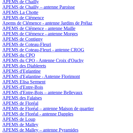
APEMS de Chailly
APEMS de Chailly – antenne Paroisse
APEMS La Chotte
APEMS de Clémence
Apems de Clémence - antenne Jardins de Prélaz
APEMS de Clémence - antenne Maille
APEMS de Clémence - antenne Morges
APEMS de Contigny
APEMS de Coteau-Fleuri
APEMS de Coteau-Fleuri - antenne CROG
APEMS du CPO
APEMS du CPO - Antenne Croix d'Ouchy
APEMS des Diablerets
APEMS d'Eglantine
APEMS d'Eglantine - Antenne Florimont
APEMS Elisa Serment
APEMS d'Entre-Bois
APEMS d'Entre-Bois – antenne Bellevaux
APEMS des Falaises
APEMS de Floréal
APEMS de Floréal – antenne Maison de quartier
APEMS de Floréal - antenne Dapples
APEMS de Loup
APEMS de Malley
APEMS de Malley – antenne Pyramides