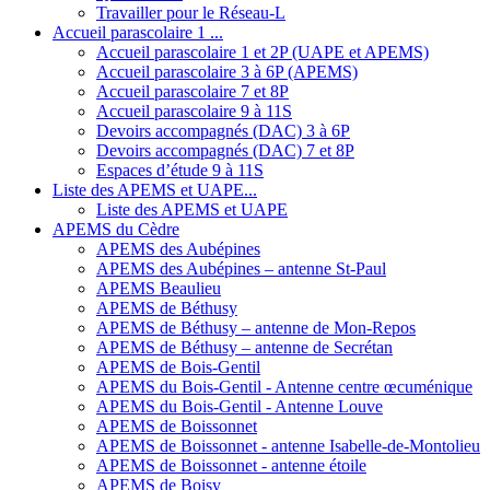
Travailler pour le Réseau-L
Accueil parascolaire 1 ...
Accueil parascolaire 1 et 2P (UAPE et APEMS)
Accueil parascolaire 3 à 6P (APEMS)
Accueil parascolaire 7 et 8P
Accueil parascolaire 9 à 11S
Devoirs accompagnés (DAC) 3 à 6P
Devoirs accompagnés (DAC) 7 et 8P
Espaces d’étude 9 à 11S
Liste des APEMS et UAPE...
Liste des APEMS et UAPE
APEMS du Cèdre
APEMS des Aubépines
APEMS des Aubépines – antenne St-Paul
APEMS Beaulieu
APEMS de Béthusy
APEMS de Béthusy – antenne de Mon-Repos
APEMS de Béthusy – antenne de Secrétan
APEMS de Bois-Gentil
APEMS du Bois-Gentil - Antenne centre œcuménique
APEMS du Bois-Gentil - Antenne Louve
APEMS de Boissonnet
APEMS de Boissonnet - antenne Isabelle-de-Montolieu
APEMS de Boissonnet - antenne étoile
APEMS de Boisy