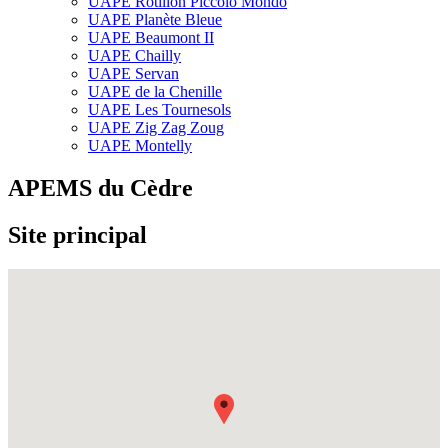
UAPE Rôtillon Piccolo Mondo
UAPE Planète Bleue
UAPE Beaumont II
UAPE Chailly
UAPE Servan
UAPE de la Chenille
UAPE Les Tournesols
UAPE Zig Zag Zoug
UAPE Montelly
APEMS du Cèdre
Site principal
Fullscreen