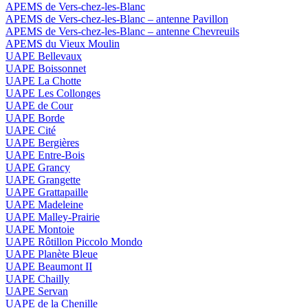
APEMS de Vers-chez-les-Blanc
APEMS de Vers-chez-les-Blanc – antenne Pavillon
APEMS de Vers-chez-les-Blanc – antenne Chevreuils
APEMS du Vieux Moulin
UAPE Bellevaux
UAPE Boissonnet
UAPE La Chotte
UAPE Les Collonges
UAPE de Cour
UAPE Borde
UAPE Cité
UAPE Bergières
UAPE Entre-Bois
UAPE Grancy
UAPE Grangette
UAPE Grattapaille
UAPE Madeleine
UAPE Malley-Prairie
UAPE Montoie
UAPE Rôtillon Piccolo Mondo
UAPE Planète Bleue
UAPE Beaumont II
UAPE Chailly
UAPE Servan
UAPE de la Chenille