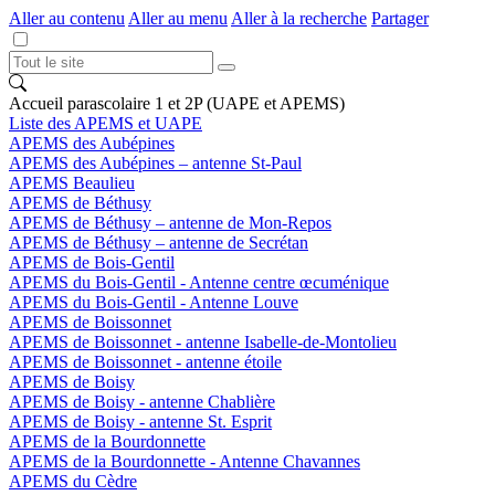
Aller au contenu
Aller au menu
Aller à la recherche
Partager
Accueil parascolaire 1 et 2P (UAPE et APEMS)
Liste des APEMS et UAPE
APEMS des Aubépines
APEMS des Aubépines – antenne St-Paul
APEMS Beaulieu
APEMS de Béthusy
APEMS de Béthusy – antenne de Mon-Repos
APEMS de Béthusy – antenne de Secrétan
APEMS de Bois-Gentil
APEMS du Bois-Gentil - Antenne centre œcuménique
APEMS du Bois-Gentil - Antenne Louve
APEMS de Boissonnet
APEMS de Boissonnet - antenne Isabelle-de-Montolieu
APEMS de Boissonnet - antenne étoile
APEMS de Boisy
APEMS de Boisy - antenne Chablière
APEMS de Boisy - antenne St. Esprit
APEMS de la Bourdonnette
APEMS de la Bourdonnette - Antenne Chavannes
APEMS du Cèdre