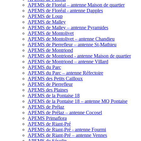
APEMS de Floréal – antenne Maison de quartier
APEMS de Floréal - antenne Dapples
APEMS de Loup
APEMS de Malley
APEMS de Malley – antenne Pyramides
APEMS de Montolivet
APEMS de Montolivet – antenne Chandieu
APEMS de Pierrefleur – antenne St-Mathieu
APEMS de Montriond
APEMS de Montriond - antenne Maison de quartier
APEMS de Montriond – antenne Villard
APEMS du Parc
APEMS du Parc – antenne Réfectoire
APEMS des Petits Cailloux
APEMS de Pierrefleur
APEMS des Plaines
APEMS de la Pontaise 18
APEMS de la Pontaise 18 – antenne MQ Pontaise
APEMS de Prélaz
APEMS de Prélaz – antenne Cocosel
APEMS Primaflora
APEMS de Riant-Pré
APEMS de Riant-Pré - antenne Fourmi
APEMS de Riant-Pré – antenne Vennes
APEMS de Sévelin