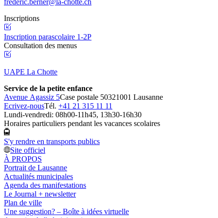
frederic.berner@la-chotte.ch
Inscriptions
Inscription parascolaire 1-2P
Consultation des menus
UAPE La Chotte
Service de la petite enfance
Avenue Agassiz 5
Case postale 5032
1001 Lausanne
Ecrivez-nous
Tél.
+41 21 315 11 11
Lundi-vendredi: 08h00-11h45, 13h30-16h30
Horaires particuliers pendant les vacances scolaires
S'y rendre en transports publics
Site officiel
À PROPOS
Portrait de Lausanne
Actualités municipales
Agenda des manifestations
Le Journal + newsletter
Plan de ville
Une suggestion? – Boîte à idées virtuelle