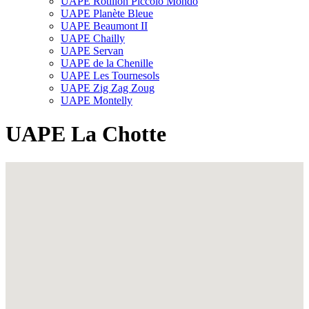
UAPE Rôtillon Piccolo Mondo
UAPE Planète Bleue
UAPE Beaumont II
UAPE Chailly
UAPE Servan
UAPE de la Chenille
UAPE Les Tournesols
UAPE Zig Zag Zoug
UAPE Montelly
UAPE La Chotte
Fullscreen