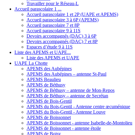
Travailler pour le Réseau-L
Accueil parascolaire 1 ...
Accueil parascolaire 1 et 2P (UAPE et APEMS)
Accueil parascolaire 3 à 6P (APEMS)
Accueil parascolaire 7 et 8P
Accueil parascolaire 9 à 11S
Devoirs accompagnés (DAC) 3 à 6P
Devoirs accompagnés (DAC) 7 et 8P
Espaces d’étude 9 à 11S
Liste des APEMS et UAPE...
Liste des APEMS et UAPE
UAPE La Chotte
APEMS des Aubépines
APEMS des Aubépines – antenne St-Paul
APEMS Beaulieu
APEMS de Béthusy
APEMS de Béthusy – antenne de Mon-Repos
APEMS de Béthusy – antenne de Secrétan
APEMS de Bois-Gentil
APEMS du Bois-Gentil - Antenne centre œcuménique
APEMS du Bois-Gentil - Antenne Louve
APEMS de Boissonnet
APEMS de Boissonnet - antenne Isabelle-de-Montolieu
APEMS de Boissonnet - antenne étoile
APEMS de Boisy