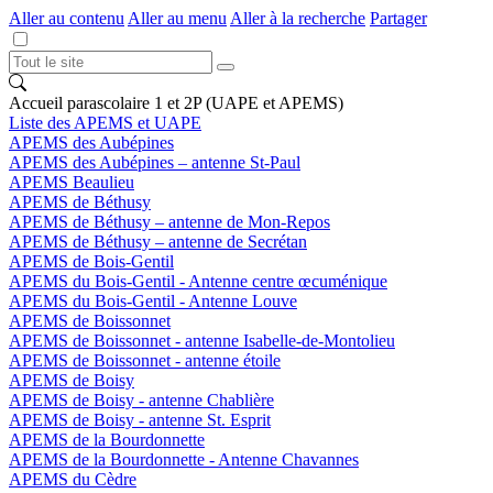
Aller au contenu
Aller au menu
Aller à la recherche
Partager
Accueil parascolaire 1 et 2P (UAPE et APEMS)
Liste des APEMS et UAPE
APEMS des Aubépines
APEMS des Aubépines – antenne St-Paul
APEMS Beaulieu
APEMS de Béthusy
APEMS de Béthusy – antenne de Mon-Repos
APEMS de Béthusy – antenne de Secrétan
APEMS de Bois-Gentil
APEMS du Bois-Gentil - Antenne centre œcuménique
APEMS du Bois-Gentil - Antenne Louve
APEMS de Boissonnet
APEMS de Boissonnet - antenne Isabelle-de-Montolieu
APEMS de Boissonnet - antenne étoile
APEMS de Boisy
APEMS de Boisy - antenne Chablière
APEMS de Boisy - antenne St. Esprit
APEMS de la Bourdonnette
APEMS de la Bourdonnette - Antenne Chavannes
APEMS du Cèdre