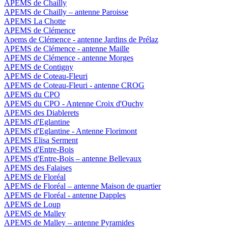
APEMS de Chailly
APEMS de Chailly – antenne Paroisse
APEMS La Chotte
APEMS de Clémence
Apems de Clémence - antenne Jardins de Prélaz
APEMS de Clémence - antenne Maille
APEMS de Clémence - antenne Morges
APEMS de Contigny
APEMS de Coteau-Fleuri
APEMS de Coteau-Fleuri - antenne CROG
APEMS du CPO
APEMS du CPO - Antenne Croix d'Ouchy
APEMS des Diablerets
APEMS d'Eglantine
APEMS d'Eglantine - Antenne Florimont
APEMS Elisa Serment
APEMS d'Entre-Bois
APEMS d'Entre-Bois – antenne Bellevaux
APEMS des Falaises
APEMS de Floréal
APEMS de Floréal – antenne Maison de quartier
APEMS de Floréal - antenne Dapples
APEMS de Loup
APEMS de Malley
APEMS de Malley – antenne Pyramides