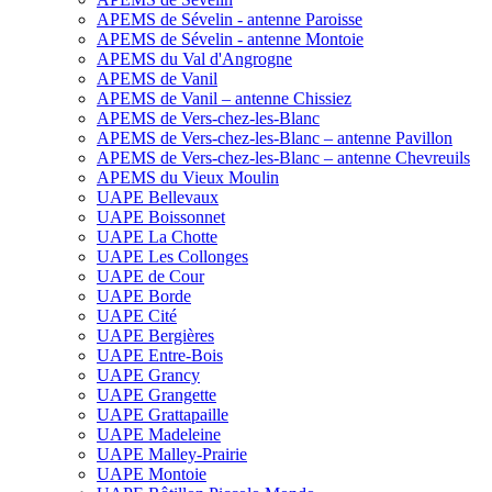
APEMS de Sévelin - antenne Paroisse
APEMS de Sévelin - antenne Montoie
APEMS du Val d'Angrogne
APEMS de Vanil
APEMS de Vanil – antenne Chissiez
APEMS de Vers-chez-les-Blanc
APEMS de Vers-chez-les-Blanc – antenne Pavillon
APEMS de Vers-chez-les-Blanc – antenne Chevreuils
APEMS du Vieux Moulin
UAPE Bellevaux
UAPE Boissonnet
UAPE La Chotte
UAPE Les Collonges
UAPE de Cour
UAPE Borde
UAPE Cité
UAPE Bergières
UAPE Entre-Bois
UAPE Grancy
UAPE Grangette
UAPE Grattapaille
UAPE Madeleine
UAPE Malley-Prairie
UAPE Montoie