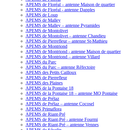
APEMS de Floréal – antenne Maison de quartier
APEMS de Floréal - antenne Dapples
APEMS de Loup
APEMS de Malley
APEMS de Malley – antenne Pyramides
APEMS de Montolivet
APEMS de Montolivet – antenne Chandieu
APEMS de Pierrefleur – antenne St-Mathieu
APEMS de Montriond
APEMS de Montriond - antenne Maison de quartier
APEMS de Montriond – antenne Villard
APEMS du Parc
APEMS du Parc – antenne Réfectoire
APEMS des Petits Cailloux
APEMS de Pierrefleur
APEMS des Plaines
APEMS de la Pontaise 18
APEMS de la Pontaise 18 – antenne MQ Pontaise
APEMS de Prélaz
APEMS de Prélaz – antenne Cocosel
APEMS Primaflora
APEMS de Riant-Pré
APEMS de Riant-Pré - antenne Fourmi
APEMS de Riant-Pré – antenne Vennes
APEMS de Sévelin