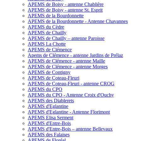
APEMS de Boisy - antenne Chablière
APEMS de Boisy - antenne St. Esprit
APEMS de la Bourdonnette
APEMS de la Bourdonnette - Antenne Chavannes
APEMS du Cèdre
APEMS de Chailly
APEMS de Chailly – antenne Paroisse
APEMS La Chotte
APEMS de Clémence
Apems de Clémence - antenne Jardins de Prélaz
APEMS de Clémence - antenne Maille
APEMS de Clémence - antenne Morges
APEMS de Contigny
APEMS de Coteau-Fleuri
APEMS de Coteau-Fleuri - antenne CROG
APEMS du CPO
APEMS du CPO - Antenne Croix d'Ouchy
APEMS des Diablerets
APEMS d'Eglantine
APEMS d'Eglantine - Antenne Florimont
APEMS Elisa Serment
APEMS d'Entre-Bois
APEMS d'Entre-Bois – antenne Bellevaux
APEMS des Falaises
APEMS de Floréal