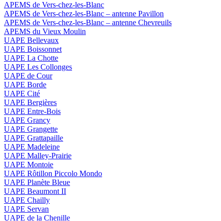
APEMS de Vers-chez-les-Blanc
APEMS de Vers-chez-les-Blanc – antenne Pavillon
APEMS de Vers-chez-les-Blanc – antenne Chevreuils
APEMS du Vieux Moulin
UAPE Bellevaux
UAPE Boissonnet
UAPE La Chotte
UAPE Les Collonges
UAPE de Cour
UAPE Borde
UAPE Cité
UAPE Bergières
UAPE Entre-Bois
UAPE Grancy
UAPE Grangette
UAPE Grattapaille
UAPE Madeleine
UAPE Malley-Prairie
UAPE Montoie
UAPE Rôtillon Piccolo Mondo
UAPE Planète Bleue
UAPE Beaumont II
UAPE Chailly
UAPE Servan
UAPE de la Chenille