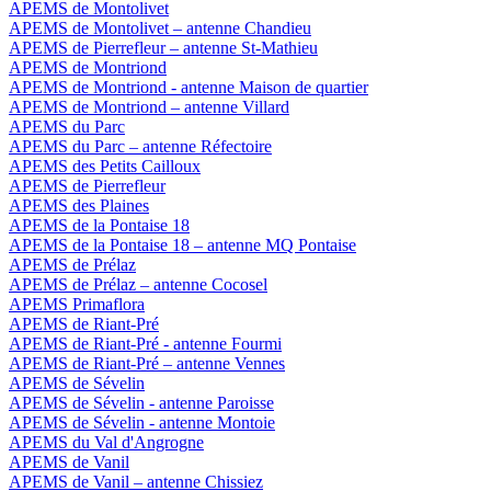
APEMS de Montolivet
APEMS de Montolivet – antenne Chandieu
APEMS de Pierrefleur – antenne St-Mathieu
APEMS de Montriond
APEMS de Montriond - antenne Maison de quartier
APEMS de Montriond – antenne Villard
APEMS du Parc
APEMS du Parc – antenne Réfectoire
APEMS des Petits Cailloux
APEMS de Pierrefleur
APEMS des Plaines
APEMS de la Pontaise 18
APEMS de la Pontaise 18 – antenne MQ Pontaise
APEMS de Prélaz
APEMS de Prélaz – antenne Cocosel
APEMS Primaflora
APEMS de Riant-Pré
APEMS de Riant-Pré - antenne Fourmi
APEMS de Riant-Pré – antenne Vennes
APEMS de Sévelin
APEMS de Sévelin - antenne Paroisse
APEMS de Sévelin - antenne Montoie
APEMS du Val d'Angrogne
APEMS de Vanil
APEMS de Vanil – antenne Chissiez