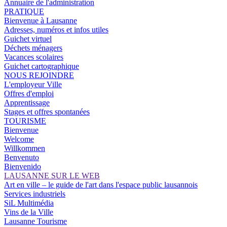
Annuaire de l'administration
PRATIQUE
Bienvenue à Lausanne
Adresses, numéros et infos utiles
Guichet virtuel
Déchets ménagers
Vacances scolaires
Guichet cartographique
NOUS REJOINDRE
L'employeur Ville
Offres d'emploi
Apprentissage
Stages et offres spontanées
TOURISME
Bienvenue
Welcome
Willkommen
Benvenuto
Bienvenido
LAUSANNE SUR LE WEB
Art en ville – le guide de l'art dans l'espace public lausannois
Services industriels
SiL Multimédia
Vins de la Ville
Lausanne Tourisme