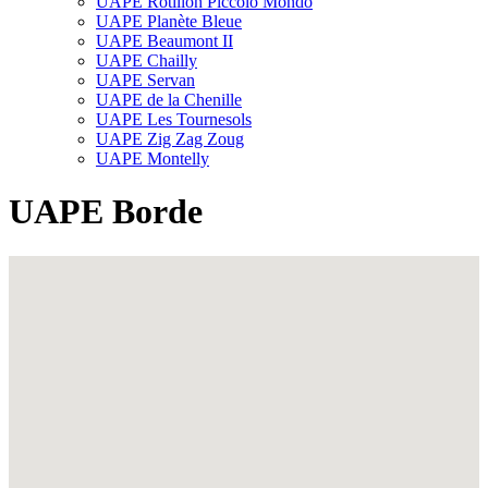
UAPE Rôtillon Piccolo Mondo
UAPE Planète Bleue
UAPE Beaumont II
UAPE Chailly
UAPE Servan
UAPE de la Chenille
UAPE Les Tournesols
UAPE Zig Zag Zoug
UAPE Montelly
UAPE Borde
Fullscreen