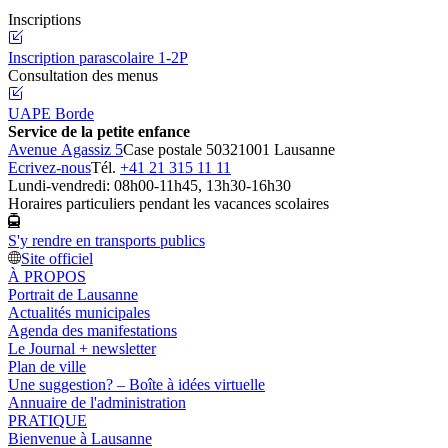
Inscriptions
Inscription parascolaire 1-2P
Consultation des menus
UAPE Borde
Service de la petite enfance
Avenue Agassiz 5
Case postale 5032
1001 Lausanne
Ecrivez-nous
Tél.
+41 21 315 11 11
Lundi-vendredi: 08h00-11h45, 13h30-16h30
Horaires particuliers pendant les vacances scolaires
S'y rendre en transports publics
Site officiel
À PROPOS
Portrait de Lausanne
Actualités municipales
Agenda des manifestations
Le Journal + newsletter
Plan de ville
Une suggestion? – Boîte à idées virtuelle
Annuaire de l'administration
PRATIQUE
Bienvenue à Lausanne