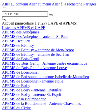
Aller au contenu
Aller au menu
Aller à la recherche
Partager
Accueil parascolaire 1 et 2P (UAPE et APEMS)
Liste des APEMS et UAPE
APEMS des Aubépines
APEMS des Aubépines – antenne St-Paul
APEMS Beaulieu
APEMS de Béthusy
APEMS de Béthusy – antenne de Mon-Repos
APEMS de Béthusy – antenne de Secrétan
APEMS de Bois-Gentil
APEMS du Bois-Gentil - Antenne centre œcuménique
APEMS du Bois-Gentil - Antenne Louve
APEMS de Boissonnet
APEMS de Boissonnet - antenne Isabelle-de-Montolieu
APEMS de Boissonnet - antenne étoile
APEMS de Boisy
APEMS de Boisy - antenne Chablière
APEMS de Boisy - antenne St. Esprit
APEMS de la Bourdonnette
APEMS de la Bourdonnette - Antenne Chavannes
APEMS du Cèdre