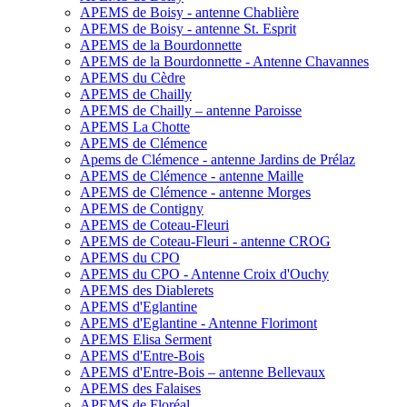
APEMS de Boisy - antenne Chablière
APEMS de Boisy - antenne St. Esprit
APEMS de la Bourdonnette
APEMS de la Bourdonnette - Antenne Chavannes
APEMS du Cèdre
APEMS de Chailly
APEMS de Chailly – antenne Paroisse
APEMS La Chotte
APEMS de Clémence
Apems de Clémence - antenne Jardins de Prélaz
APEMS de Clémence - antenne Maille
APEMS de Clémence - antenne Morges
APEMS de Contigny
APEMS de Coteau-Fleuri
APEMS de Coteau-Fleuri - antenne CROG
APEMS du CPO
APEMS du CPO - Antenne Croix d'Ouchy
APEMS des Diablerets
APEMS d'Eglantine
APEMS d'Eglantine - Antenne Florimont
APEMS Elisa Serment
APEMS d'Entre-Bois
APEMS d'Entre-Bois – antenne Bellevaux
APEMS des Falaises
APEMS de Floréal