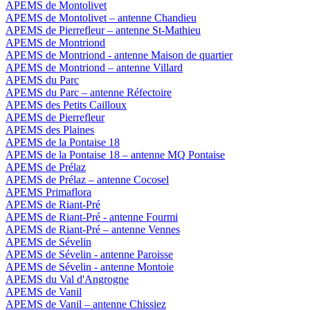
APEMS de Montolivet
APEMS de Montolivet – antenne Chandieu
APEMS de Pierrefleur – antenne St-Mathieu
APEMS de Montriond
APEMS de Montriond - antenne Maison de quartier
APEMS de Montriond – antenne Villard
APEMS du Parc
APEMS du Parc – antenne Réfectoire
APEMS des Petits Cailloux
APEMS de Pierrefleur
APEMS des Plaines
APEMS de la Pontaise 18
APEMS de la Pontaise 18 – antenne MQ Pontaise
APEMS de Prélaz
APEMS de Prélaz – antenne Cocosel
APEMS Primaflora
APEMS de Riant-Pré
APEMS de Riant-Pré - antenne Fourmi
APEMS de Riant-Pré – antenne Vennes
APEMS de Sévelin
APEMS de Sévelin - antenne Paroisse
APEMS de Sévelin - antenne Montoie
APEMS du Val d'Angrogne
APEMS de Vanil
APEMS de Vanil – antenne Chissiez