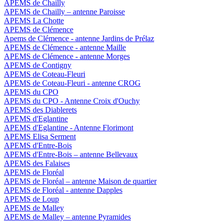
APEMS de Chailly
APEMS de Chailly – antenne Paroisse
APEMS La Chotte
APEMS de Clémence
Apems de Clémence - antenne Jardins de Prélaz
APEMS de Clémence - antenne Maille
APEMS de Clémence - antenne Morges
APEMS de Contigny
APEMS de Coteau-Fleuri
APEMS de Coteau-Fleuri - antenne CROG
APEMS du CPO
APEMS du CPO - Antenne Croix d'Ouchy
APEMS des Diablerets
APEMS d'Eglantine
APEMS d'Eglantine - Antenne Florimont
APEMS Elisa Serment
APEMS d'Entre-Bois
APEMS d'Entre-Bois – antenne Bellevaux
APEMS des Falaises
APEMS de Floréal
APEMS de Floréal – antenne Maison de quartier
APEMS de Floréal - antenne Dapples
APEMS de Loup
APEMS de Malley
APEMS de Malley – antenne Pyramides