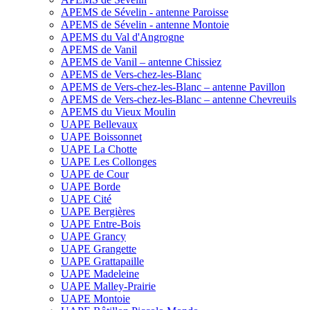
APEMS de Sévelin - antenne Paroisse
APEMS de Sévelin - antenne Montoie
APEMS du Val d'Angrogne
APEMS de Vanil
APEMS de Vanil – antenne Chissiez
APEMS de Vers-chez-les-Blanc
APEMS de Vers-chez-les-Blanc – antenne Pavillon
APEMS de Vers-chez-les-Blanc – antenne Chevreuils
APEMS du Vieux Moulin
UAPE Bellevaux
UAPE Boissonnet
UAPE La Chotte
UAPE Les Collonges
UAPE de Cour
UAPE Borde
UAPE Cité
UAPE Bergières
UAPE Entre-Bois
UAPE Grancy
UAPE Grangette
UAPE Grattapaille
UAPE Madeleine
UAPE Malley-Prairie
UAPE Montoie