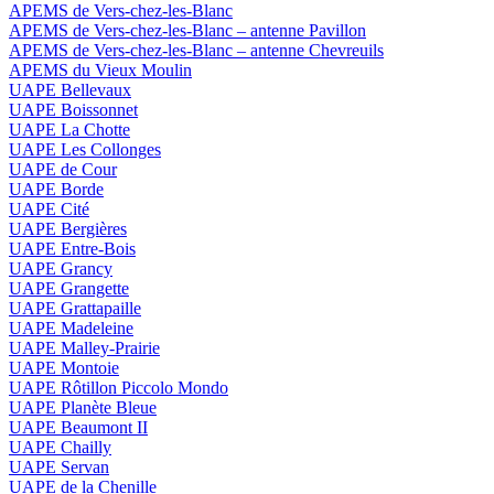
APEMS de Vers-chez-les-Blanc
APEMS de Vers-chez-les-Blanc – antenne Pavillon
APEMS de Vers-chez-les-Blanc – antenne Chevreuils
APEMS du Vieux Moulin
UAPE Bellevaux
UAPE Boissonnet
UAPE La Chotte
UAPE Les Collonges
UAPE de Cour
UAPE Borde
UAPE Cité
UAPE Bergières
UAPE Entre-Bois
UAPE Grancy
UAPE Grangette
UAPE Grattapaille
UAPE Madeleine
UAPE Malley-Prairie
UAPE Montoie
UAPE Rôtillon Piccolo Mondo
UAPE Planète Bleue
UAPE Beaumont II
UAPE Chailly
UAPE Servan
UAPE de la Chenille