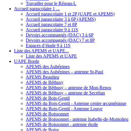
Travailler pour le Réseau-L
Accueil parascolaire 1 ...
Accueil parascolaire 1 et 2P (UAPE et APEMS)
Accueil parascolaire 3 à 6P (APEMS)
Accueil parascolaire 7 et 8P
Accueil parascolaire 9 à 11S
Devoirs accompagnés (DAC) 3 à 6P
Devoirs accompagnés (DAC) 7 et 8P
Espaces d’étude 9 à 11S
Liste des APEMS et UAPE...
Liste des APEMS et UAPE
UAPE Borde
APEMS des Aubépines
APEMS des Aubépines – antenne St-Paul
APEMS Beaulieu
APEMS de Béthusy
APEMS de Béthusy – antenne de Mon-Repos
APEMS de Béthusy – antenne de Secrétan
APEMS de Bois-Gentil
APEMS du Bois-Gentil - Antenne centre œcuménique
APEMS du Bois-Gentil - Antenne Louve
APEMS de Boissonnet
APEMS de Boissonnet - antenne Isabelle-de-Montolieu
APEMS de Boissonnet - antenne étoile
APEMS de Boisy