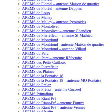
APEMS de Floréal – antenne Maison de quartier
APEMS de Floréal - antenne Dapples
APEMS de Loup
APEMS de Malley
APEMS de Malley – antenne Pyramides
APEMS de Montolivet
APEMS de Montolivet – antenne Chandieu
APEMS de Pierrefleur – antenne St-Mathieu
APEMS de Montriond
APEMS de Montriond - antenne Maison de quartier
APEMS de Montriond – antenne Villard
APEMS du Parc
APEMS du Parc – antenne Réfectoire
APEMS des Petits Cailloux
APEMS de Pierrefleur
APEMS des Plaines
APEMS de la Pontaise 18
APEMS de la Pontaise 18 – antenne MQ Pontaise
APEMS de Prélaz
APEMS de Prélaz – antenne Cocosel
APEMS Primaflora
APEMS de Riant-Pré
APEMS de Riant-Pré - antenne Fourmi
APEMS de Riant-Pré – antenne Vennes
APEMS de Sévelin