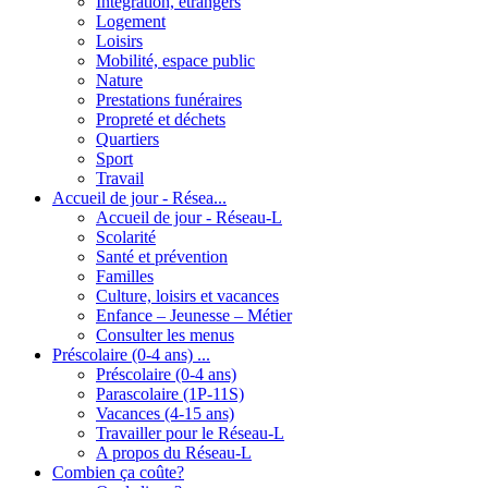
Intégration, étrangers
Logement
Loisirs
Mobilité, espace public
Nature
Prestations funéraires
Propreté et déchets
Quartiers
Sport
Travail
Accueil de jour - Résea...
Accueil de jour - Réseau-L
Scolarité
Santé et prévention
Familles
Culture, loisirs et vacances
Enfance – Jeunesse – Métier
Consulter les menus
Préscolaire (0-4 ans) ...
Préscolaire (0-4 ans)
Parascolaire (1P-11S)
Vacances (4-15 ans)
Travailler pour le Réseau-L
A propos du Réseau-L
Combien ça coûte?