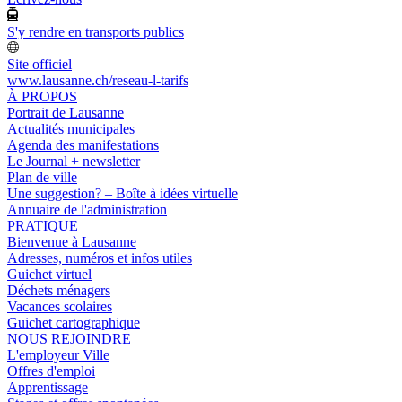
S'y rendre en transports publics
Site officiel
www.lausanne.ch
/reseau-l-tarifs
À PROPOS
Portrait de Lausanne
Actualités municipales
Agenda des manifestations
Le Journal + newsletter
Plan de ville
Une suggestion? – Boîte à idées virtuelle
Annuaire de l'administration
PRATIQUE
Bienvenue à Lausanne
Adresses, numéros et infos utiles
Guichet virtuel
Déchets ménagers
Vacances scolaires
Guichet cartographique
NOUS REJOINDRE
L'employeur Ville
Offres d'emploi
Apprentissage