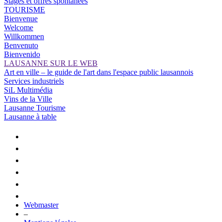
Stages et offres spontanées
TOURISME
Bienvenue
Welcome
Willkommen
Benvenuto
Bienvenido
LAUSANNE SUR LE WEB
Art en ville – le guide de l'art dans l'espace public lausannois
Services industriels
SiL Multimédia
Vins de la Ville
Lausanne Tourisme
Lausanne à table
Webmaster
–