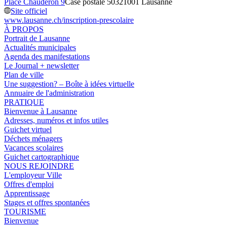
Place Chauderon 9
Case postale 5032
1001 Lausanne
Site officiel
www.lausanne.ch
/inscription-prescolaire
À PROPOS
Portrait de Lausanne
Actualités municipales
Agenda des manifestations
Le Journal + newsletter
Plan de ville
Une suggestion? – Boîte à idées virtuelle
Annuaire de l'administration
PRATIQUE
Bienvenue à Lausanne
Adresses, numéros et infos utiles
Guichet virtuel
Déchets ménagers
Vacances scolaires
Guichet cartographique
NOUS REJOINDRE
L'employeur Ville
Offres d'emploi
Apprentissage
Stages et offres spontanées
TOURISME
Bienvenue