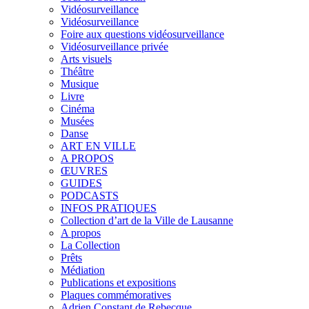
Vidéosurveillance
Vidéosurveillance
Foire aux questions vidéosurveillance
Vidéosurveillance privée
Arts visuels
Théâtre
Musique
Livre
Cinéma
Musées
Danse
ART EN VILLE
A PROPOS
ŒUVRES
GUIDES
PODCASTS
INFOS PRATIQUES
Collection d’art de la Ville de Lausanne
A propos
La Collection
Prêts
Médiation
Publications et expositions
Plaques commémoratives
Adrien Constant de Rebecque