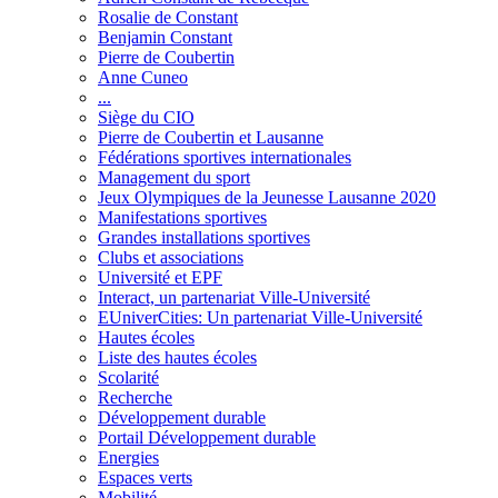
Rosalie de Constant
Benjamin Constant
Pierre de Coubertin
Anne Cuneo
...
Siège du CIO
Pierre de Coubertin et Lausanne
Fédérations sportives internationales
Management du sport
Jeux Olympiques de la Jeunesse Lausanne 2020
Manifestations sportives
Grandes installations sportives
Clubs et associations
Université et EPF
Interact, un partenariat Ville-Université
EUniverCities: Un partenariat Ville-Université
Hautes écoles
Liste des hautes écoles
Scolarité
Recherche
Développement durable
Portail Développement durable
Energies
Espaces verts
Mobilité