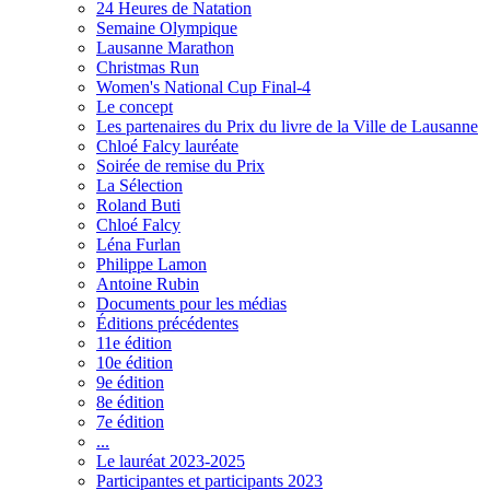
24 Heures de Natation
Semaine Olympique
Lausanne Marathon
Christmas Run
Women's National Cup Final-4
Le concept
Les partenaires du Prix du livre de la Ville de Lausanne
Chloé Falcy lauréate
Soirée de remise du Prix
La Sélection
Roland Buti
Chloé Falcy
Léna Furlan
Philippe Lamon
Antoine Rubin
Documents pour les médias
Éditions précédentes
11e édition
10e édition
9e édition
8e édition
7e édition
...
Le lauréat 2023-2025
Participantes et participants 2023