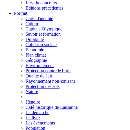
Jury du concours
Editions précédentes
Portrait
Carte d'identité
Culture
Capitale Olympique
Savoir et formation
Durabilité
Cohésion sociale
Economie
Plan climat
Géographie
Environnement
Protection contre le bruit
Qualité de l'air
Rayonnement non-ionisant
Protection des sols
Nature
...
Histoire
Café historique de Lausanne
La démarche
Le livre
Les événements
Population