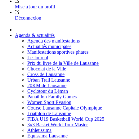
Mise à jour du profil
Déconnexion
Agenda & actualités
Agenda des manifestations
Actualités municipales
Manifestations sportives phares
Le Journal
Prix du livre de la Ville de Lausanne
Chocolat de la Ville
Cross de Lausanne
Urban Trail Lausanne
20KM de Lausanne
Cyclotour du Léman
Panathlon Family Games
Women Sport Evasion
Course Lausanne Capitale Olympique
Triathlon de Lausanne
FIBA U19 Basketball World Cup 2025
3x3 Basket World Tour Master
Athletissima
Equissima Lausanne