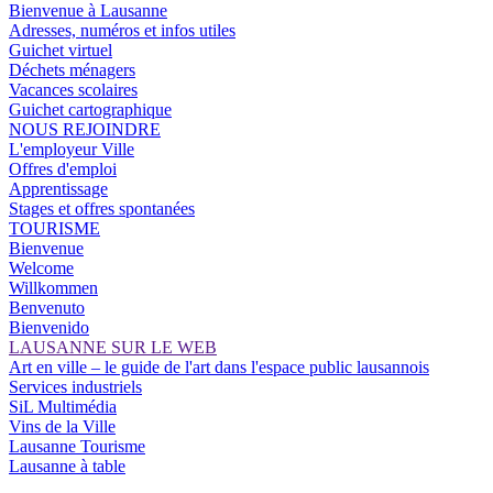
Bienvenue à Lausanne
Adresses, numéros et infos utiles
Guichet virtuel
Déchets ménagers
Vacances scolaires
Guichet cartographique
NOUS REJOINDRE
L'employeur Ville
Offres d'emploi
Apprentissage
Stages et offres spontanées
TOURISME
Bienvenue
Welcome
Willkommen
Benvenuto
Bienvenido
LAUSANNE SUR LE WEB
Art en ville – le guide de l'art dans l'espace public lausannois
Services industriels
SiL Multimédia
Vins de la Ville
Lausanne Tourisme
Lausanne à table