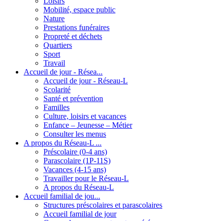
Loisirs
Mobilité, espace public
Nature
Prestations funéraires
Propreté et déchets
Quartiers
Sport
Travail
Accueil de jour - Résea...
Accueil de jour - Réseau-L
Scolarité
Santé et prévention
Familles
Culture, loisirs et vacances
Enfance – Jeunesse – Métier
Consulter les menus
A propos du Réseau-L ...
Préscolaire (0-4 ans)
Parascolaire (1P-11S)
Vacances (4-15 ans)
Travailler pour le Réseau-L
A propos du Réseau-L
Accueil familial de jou...
Structures préscolaires et parascolaires
Accueil familial de jour