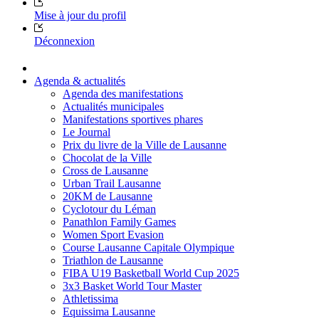
Mise à jour du profil
Déconnexion
Agenda & actualités
Agenda des manifestations
Actualités municipales
Manifestations sportives phares
Le Journal
Prix du livre de la Ville de Lausanne
Chocolat de la Ville
Cross de Lausanne
Urban Trail Lausanne
20KM de Lausanne
Cyclotour du Léman
Panathlon Family Games
Women Sport Evasion
Course Lausanne Capitale Olympique
Triathlon de Lausanne
FIBA U19 Basketball World Cup 2025
3x3 Basket World Tour Master
Athletissima
Equissima Lausanne