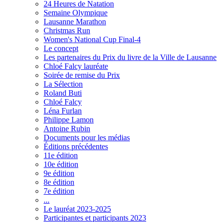
24 Heures de Natation
Semaine Olympique
Lausanne Marathon
Christmas Run
Women's National Cup Final-4
Le concept
Les partenaires du Prix du livre de la Ville de Lausanne
Chloé Falcy lauréate
Soirée de remise du Prix
La Sélection
Roland Buti
Chloé Falcy
Léna Furlan
Philippe Lamon
Antoine Rubin
Documents pour les médias
Éditions précédentes
11e édition
10e édition
9e édition
8e édition
7e édition
...
Le lauréat 2023-2025
Participantes et participants 2023