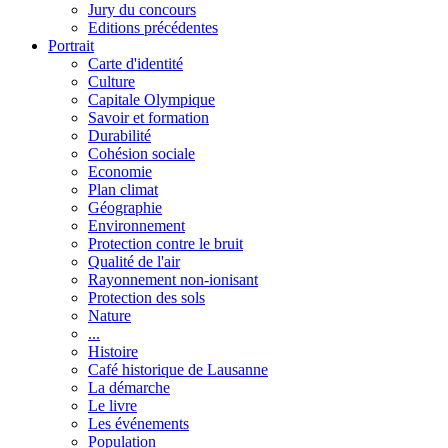
Jury du concours
Editions précédentes
Portrait
Carte d'identité
Culture
Capitale Olympique
Savoir et formation
Durabilité
Cohésion sociale
Economie
Plan climat
Géographie
Environnement
Protection contre le bruit
Qualité de l'air
Rayonnement non-ionisant
Protection des sols
Nature
...
Histoire
Café historique de Lausanne
La démarche
Le livre
Les événements
Population