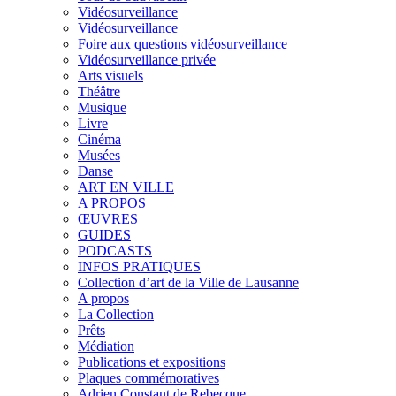
Vidéosurveillance
Vidéosurveillance
Foire aux questions vidéosurveillance
Vidéosurveillance privée
Arts visuels
Théâtre
Musique
Livre
Cinéma
Musées
Danse
ART EN VILLE
A PROPOS
ŒUVRES
GUIDES
PODCASTS
INFOS PRATIQUES
Collection d’art de la Ville de Lausanne
A propos
La Collection
Prêts
Médiation
Publications et expositions
Plaques commémoratives
Adrien Constant de Rebecque