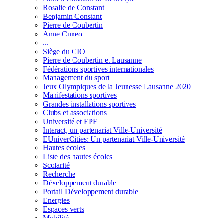
Rosalie de Constant
Benjamin Constant
Pierre de Coubertin
Anne Cuneo
...
Siège du CIO
Pierre de Coubertin et Lausanne
Fédérations sportives internationales
Management du sport
Jeux Olympiques de la Jeunesse Lausanne 2020
Manifestations sportives
Grandes installations sportives
Clubs et associations
Université et EPF
Interact, un partenariat Ville-Université
EUniverCities: Un partenariat Ville-Université
Hautes écoles
Liste des hautes écoles
Scolarité
Recherche
Développement durable
Portail Développement durable
Energies
Espaces verts
Mobilité