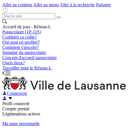
Aller au contenu
Aller au menu
Aller à la recherche
Partager
Accueil de jour - Réseau-L
Parascolaire (1P-11S)
Combien ça coûte?
Qui peut en profiter?
Comment s'inscrire?
Semaine du parascolaire
Concept d'accueil parascolaire
Quels lieux?
Travailler pour le Réseau-L
Connexion
Profil connecté
Compte portail
Légitimations actives
Ma page personnelle