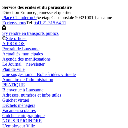
Service des écoles et du parascolaire
Direction Enfance, jeunesse et quartier
Place Chauderon 9
5e étage
Case postale 5032
1001 Lausanne
Ecrivez-nous
Tél.
+41 21 315 64 11
S'y rendre en transports publics
Site officiel
À PROPOS
Portrait de Lausanne
Actualités municipales
Agenda des manifestations
Le Journal + newsletter
Plan de ville
Une suggestion? – Boîte à idées virtuelle
Annuaire de l'administration
PRATIQUE
Bienvenue à Lausanne
Adresses, numéros et infos utiles
Guichet virtuel
Déchets ménagers
Vacances scolaires
Guichet cartographique
NOUS REJOINDRE
L'employeur Ville