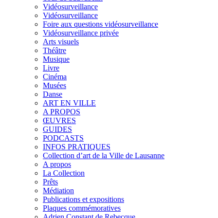
Vidéosurveillance
Vidéosurveillance
Foire aux questions vidéosurveillance
Vidéosurveillance privée
Arts visuels
Théâtre
Musique
Livre
Cinéma
Musées
Danse
ART EN VILLE
A PROPOS
ŒUVRES
GUIDES
PODCASTS
INFOS PRATIQUES
Collection d’art de la Ville de Lausanne
A propos
La Collection
Prêts
Médiation
Publications et expositions
Plaques commémoratives
Adrien Constant de Rebecque