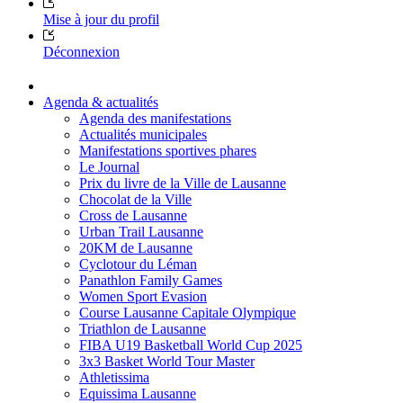
Mise à jour du profil
Déconnexion
Agenda & actualités
Agenda des manifestations
Actualités municipales
Manifestations sportives phares
Le Journal
Prix du livre de la Ville de Lausanne
Chocolat de la Ville
Cross de Lausanne
Urban Trail Lausanne
20KM de Lausanne
Cyclotour du Léman
Panathlon Family Games
Women Sport Evasion
Course Lausanne Capitale Olympique
Triathlon de Lausanne
FIBA U19 Basketball World Cup 2025
3x3 Basket World Tour Master
Athletissima
Equissima Lausanne