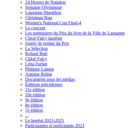
24 Heures de Natation
Semaine Olympique
Lausanne Marathon
Christmas Run
Women's National Cup Final-4
Le concept
Les partenaires du Prix du livre de la Ville de Lausanne
Chloé Falcy lauréate
Soirée de remise du Prix
La Sélection
Roland Buti
Chloé Falcy
Léna Furlan
Philippe Lamon
Antoine Rubin
Documents pour les médias
Éditions précédentes
11e édition
10e édition
9e édition
8e édition
7e édition
...
Le lauréat 2023-2025
Participantes et participants 2023