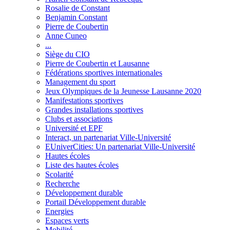
Rosalie de Constant
Benjamin Constant
Pierre de Coubertin
Anne Cuneo
...
Siège du CIO
Pierre de Coubertin et Lausanne
Fédérations sportives internationales
Management du sport
Jeux Olympiques de la Jeunesse Lausanne 2020
Manifestations sportives
Grandes installations sportives
Clubs et associations
Université et EPF
Interact, un partenariat Ville-Université
EUniverCities: Un partenariat Ville-Université
Hautes écoles
Liste des hautes écoles
Scolarité
Recherche
Développement durable
Portail Développement durable
Energies
Espaces verts
Mobilité