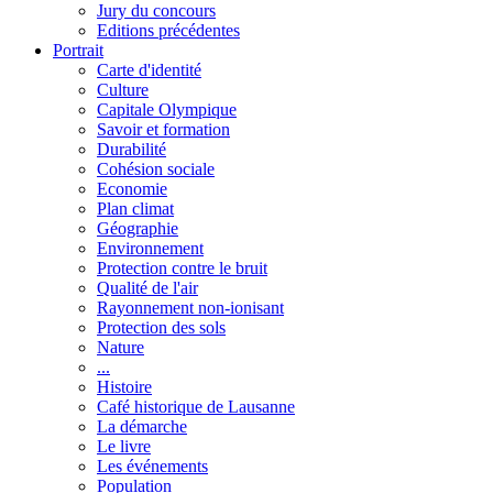
Jury du concours
Editions précédentes
Portrait
Carte d'identité
Culture
Capitale Olympique
Savoir et formation
Durabilité
Cohésion sociale
Economie
Plan climat
Géographie
Environnement
Protection contre le bruit
Qualité de l'air
Rayonnement non-ionisant
Protection des sols
Nature
...
Histoire
Café historique de Lausanne
La démarche
Le livre
Les événements
Population