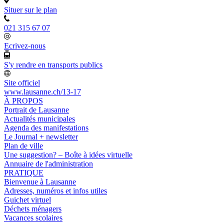
Situer sur le plan
021 315 67 07
Ecrivez-nous
S'y rendre en transports publics
Site officiel
www.lausanne.ch
/13-17
À PROPOS
Portrait de Lausanne
Actualités municipales
Agenda des manifestations
Le Journal + newsletter
Plan de ville
Une suggestion? – Boîte à idées virtuelle
Annuaire de l'administration
PRATIQUE
Bienvenue à Lausanne
Adresses, numéros et infos utiles
Guichet virtuel
Déchets ménagers
Vacances scolaires