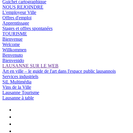
Guichet cartographique
NOUS REJOINDRE
L'employeur Ville
Offres d'emploi
Apprentissage
Stages et offres spontanées
TOURISME
Bienvenue
Welcome
Willkommen
Benvenuto
Bienvenido
LAUSANNE SUR LE WEB
Art en ville – le guide de l'art dans l'espace public lausannois
Services industriels
SiL Multimédia
Vins de la Ville
Lausanne Tourisme
Lausanne à table