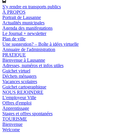
S'y rendre en transports publics
À PROPOS
Portrait de Lausanne
Actualités municipales
Agenda des manifestations
Le Journal + newsletter
Plan de ville
Une suggestion? – Boîte à idées virtuelle
Annuaire de l'administration
PRATIQUE
Bienvenue à Lausanne
Adresses, numéros et infos utiles
Guichet virtuel
Déchets ménagers
Vacances scolaires
Guichet cartographique
NOUS REJOINDRE
L'employeur Ville
Offres d'emploi
Apprentissage
Stages et offres spontanées
TOURISME
Bienvenue
Welcome