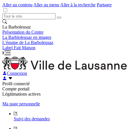
Aller au contenu
Aller au menu
Aller à la recherche
Partager
La Barboleusaz
Présentation du Centre
La Barbloleusaz en images
L'équipe de La Barboleusaz
Label Fait Maison
Connexion
Profil connecté
Compte portail
Légitimations actives
Ma page personnelle
Suivi des demandes