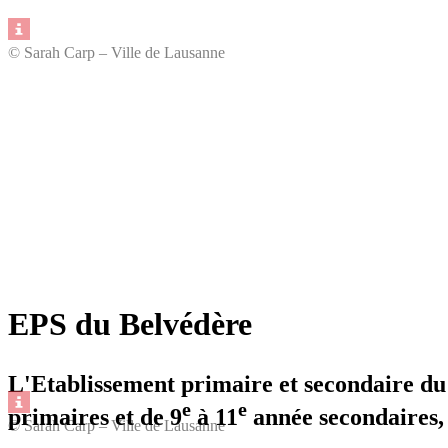
© Sarah Carp – Ville de Lausanne
EPS du Belvédère
L'Etablissement primaire et secondaire du B
e
e
primaires et de 9
à 11
année secondaires, 
© Sarah Carp – Ville de Lausanne