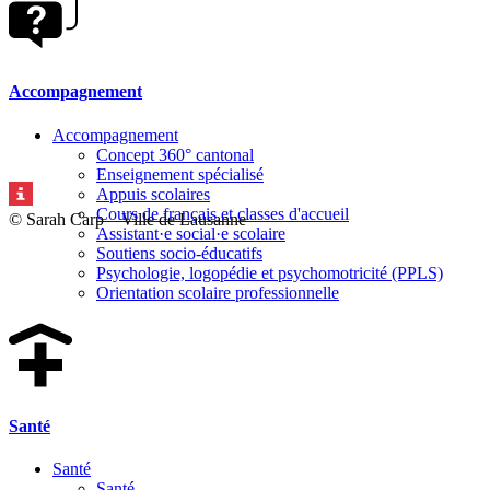
Accompagnement
Accompagnement
Concept 360° cantonal
Enseignement spécialisé
Appuis scolaires
Cours de français et classes d'accueil
© Sarah Carp – Ville de Lausanne
Assistant·e social·e scolaire
Soutiens socio-éducatifs
Psychologie, logopédie et psychomotricité (PPLS)
Orientation scolaire professionnelle
Santé
Santé
Santé