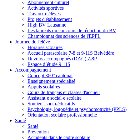
Abonnement culturel
Activités sportives
Travaux d'élèves
Projets d'établissement
High BV Lausanne
Les lauréats du concours de rédaction du BV
Championnat des sciences de l'EPFL
Journée de l'élève
Horaires scolaires
Accueil parascolaire 7-8 et 9-11S Belvédère
Devoirs accompagnés (DAC) 7-8P
Espace d’étude 9-11S
Accompagnement
Concept 360° cantonal
Enseignement spécialisé
Appuis scolaires
Cours de français et classes d'accueil
Assistant·e social·e scolaire
Soutiens socio-éducatifs
Psychologie, logopédie et psychomotricité (PPLS)
Orientation scolaire professionnelle
Santé
Santé
Prévention
Accidents dans le cadre scolaire