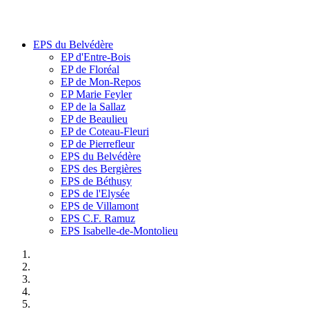
EPS du Belvédère
EP d'Entre-Bois
EP de Floréal
EP de Mon-Repos
EP Marie Feyler
EP de la Sallaz
EP de Beaulieu
EP de Coteau-Fleuri
EP de Pierrefleur
EPS du Belvédère
EPS des Bergières
EPS de Béthusy
EPS de l'Elysée
EPS de Villamont
EPS C.F. Ramuz
EPS Isabelle-de-Montolieu