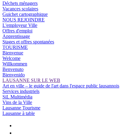
Déchets ménagers
Vacances scolaires
Guichet cartographique
NOUS REJOINDRE
L'employeur Ville
Offres d'emploi
Apprentissage
Stages et offres spontanées
TOURISME
Bienvenue
Welcome
Willkommen
Benvenuto
Bienvenido
LAUSANNE SUR LE WEB
Art en ville – le guide de l'art dans l'espace public lausannois
Services industriels
SiL Multimédia
Vins de la Ville
Lausanne Tourisme
Lausanne à table