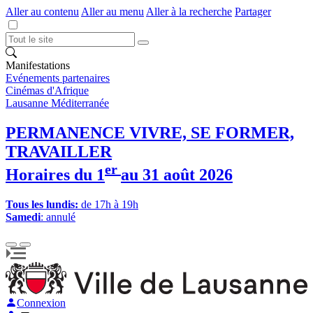
Aller au contenu
Aller au menu
Aller à la recherche
Partager
Manifestations
Evénements partenaires
Cinémas d'Afrique
Lausanne Méditerranée
PERMANENCE VIVRE, SE FORMER,
TRAVAILLER
er
Horaires du 1
au 31 août 2026
Tous les lundis:
de 17h à 19h
Samedi
: annulé
Connexion