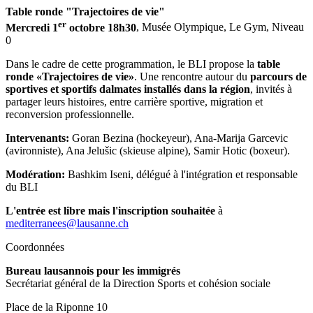
Table ronde "Trajectoires de vie"
er
Mercredi 1
octobre 18h30
, Musée Olympique, Le Gym, Niveau
0
Dans le cadre de cette programmation, le BLI propose la
table
ronde «Trajectoires de vie»
. Une rencontre autour du
parcours de
sportives et sportifs dalmates installés dans la région
, invités à
partager leurs histoires, entre carrière sportive, migration et
reconversion professionnelle.
Intervenants:
Goran Bezina (hockeyeur), Ana-Marija Garcevic
(avironniste), Ana Jelušic (skieuse alpine), Samir Hotic (boxeur).
Modération:
Bashkim Iseni, délégué à l'intégration et responsable
du BLI
L'entrée est libre mais l'inscription souhaitée
à
mediterranees@lausanne.ch
Coordonnées
Bureau lausannois pour les immigrés
Secrétariat général de la Direction Sports et cohésion sociale
Place de la Riponne 10