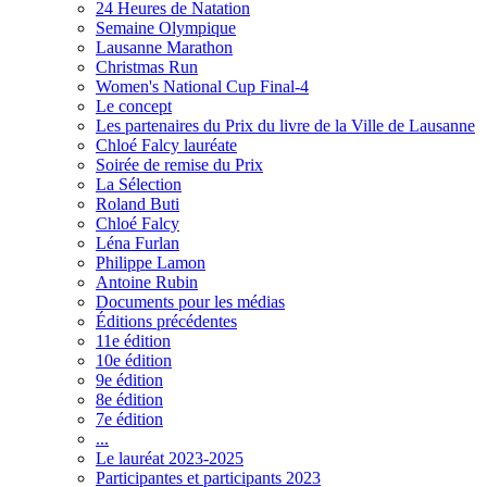
24 Heures de Natation
Semaine Olympique
Lausanne Marathon
Christmas Run
Women's National Cup Final-4
Le concept
Les partenaires du Prix du livre de la Ville de Lausanne
Chloé Falcy lauréate
Soirée de remise du Prix
La Sélection
Roland Buti
Chloé Falcy
Léna Furlan
Philippe Lamon
Antoine Rubin
Documents pour les médias
Éditions précédentes
11e édition
10e édition
9e édition
8e édition
7e édition
...
Le lauréat 2023-2025
Participantes et participants 2023