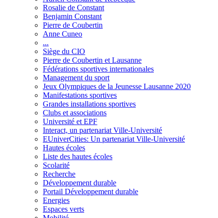
Rosalie de Constant
Benjamin Constant
Pierre de Coubertin
Anne Cuneo
...
Siège du CIO
Pierre de Coubertin et Lausanne
Fédérations sportives internationales
Management du sport
Jeux Olympiques de la Jeunesse Lausanne 2020
Manifestations sportives
Grandes installations sportives
Clubs et associations
Université et EPF
Interact, un partenariat Ville-Université
EUniverCities: Un partenariat Ville-Université
Hautes écoles
Liste des hautes écoles
Scolarité
Recherche
Développement durable
Portail Développement durable
Energies
Espaces verts
Mobilité