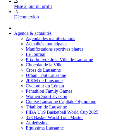
Mise à jour du profil
Déconnexion
Agenda & actualités
Agenda des manifestations
Actualités municipales
Manifestations sportives phares
Le Journal
Prix du livre de la Ville de Lausanne
Chocolat de la Ville
Cross de Lausanne
Urban Trail Lausanne
20KM de Lausanne
Cyclotour du Léman
Panathlon Family Games
Women Sport Evasion
Course Lausanne Capitale Olympique
Triathlon de Lausanne
FIBA U19 Basketball World Cup 2025
3x3 Basket World Tour Master
Athletissima
Equissima Lausanne