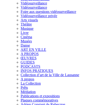
Vidéosurveillance
Vidéosurveillance
Foire aux questions vidéosurveillance
Vidéosurveillance privée
Arts visuels
Théâtre
Musique
Livre
Cinéma
Musées
Danse
ART EN VILLE
A PROPOS
ŒUVRES
GUIDES
PODCASTS
INFOS PRATIQUES
Collection d’art de la Ville de Lausanne
A propos
La Collection
Prêts
Médiation
Publications et expositions
Plaques commémoratives
Adrien Constant de Rebecque