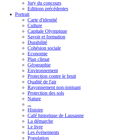
Jury du concours
Editions précédentes
Portrait
Carte d'identité
Culture
Capitale Olympique
Savoir et formation
Durabilité
Cohésion sociale
Economie
Plan climat
Géographie
Environnement
Protection contre le bruit
Qualité de l'air
Rayonnement non-ionisant
Protection des sols
Nature
...
Histoire
Café historique de Lausanne
La démarche
Le livre
Les événements
Population