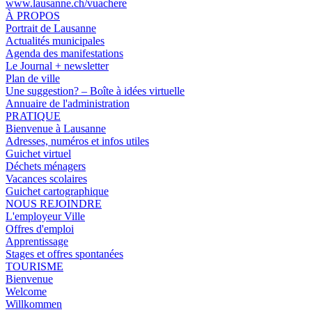
www.lausanne.ch
/vuachere
À PROPOS
Portrait de Lausanne
Actualités municipales
Agenda des manifestations
Le Journal + newsletter
Plan de ville
Une suggestion? – Boîte à idées virtuelle
Annuaire de l'administration
PRATIQUE
Bienvenue à Lausanne
Adresses, numéros et infos utiles
Guichet virtuel
Déchets ménagers
Vacances scolaires
Guichet cartographique
NOUS REJOINDRE
L'employeur Ville
Offres d'emploi
Apprentissage
Stages et offres spontanées
TOURISME
Bienvenue
Welcome
Willkommen