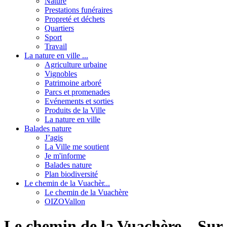
Nature
Prestations funéraires
Propreté et déchets
Quartiers
Sport
Travail
La nature en ville ...
Agriculture urbaine
Vignobles
Patrimoine arboré
Parcs et promenades
Evénements et sorties
Produits de la Ville
La nature en ville
Balades nature
J’agis
La Ville me soutient
Je m'informe
Balades nature
Plan biodiversité
Le chemin de la Vuachèr...
Le chemin de la Vuachère
OIZOVallon
Le chemin de la Vuachère – Sur