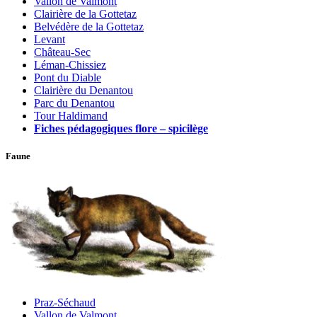
Vallon de Valmont
Clairière de la Gottetaz
Belvédère de la Gottetaz
Levant
Château-Sec
Léman-Chissiez
Pont du Diable
Clairière du Denantou
Parc du Denantou
Tour Haldimand
Fiches pédagogiques flore – spicilège
Faune
Praz-Séchaud
Vallon de Valmont