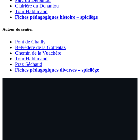
Parc du Denantou
Clairière du Denantou
Tour Haldimand
Fiches pédagogiques histoire – spicilège
Autour du sentier
Pont de Chailly
Belvédère de la Gotteataz
Chemin de la Vuachère
Tour Haldimand
Praz-Séchaud
Fiches pédagogiques diverses – spicilège