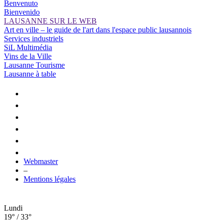
Benvenuto
Bienvenido
LAUSANNE SUR LE WEB
Art en ville – le guide de l'art dans l'espace public lausannois
Services industriels
SiL Multimédia
Vins de la Ville
Lausanne Tourisme
Lausanne à table
Webmaster
–
Mentions légales
Lundi
19° / 33°