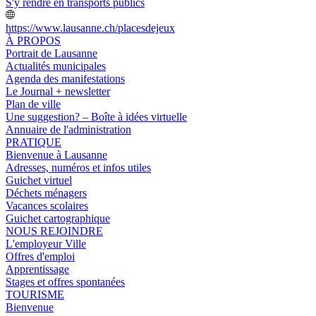
S'y rendre en transports publics
https://www.lausanne.ch/placesdejeux
À PROPOS
Portrait de Lausanne
Actualités municipales
Agenda des manifestations
Le Journal + newsletter
Plan de ville
Une suggestion? – Boîte à idées virtuelle
Annuaire de l'administration
PRATIQUE
Bienvenue à Lausanne
Adresses, numéros et infos utiles
Guichet virtuel
Déchets ménagers
Vacances scolaires
Guichet cartographique
NOUS REJOINDRE
L'employeur Ville
Offres d'emploi
Apprentissage
Stages et offres spontanées
TOURISME
Bienvenue