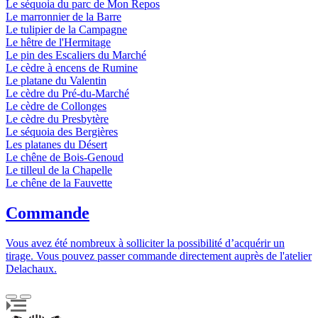
Le séquoia du parc de Mon Repos
Le marronnier de la Barre
Le tulipier de la Campagne
Le hêtre de l'Hermitage
Le pin des Escaliers du Marché
Le cèdre à encens de Rumine
Le platane du Valentin
Le cèdre du Pré-du-Marché
Le cèdre de Collonges
Le cèdre du Presbytère
Le séquoia des Bergières
Les platanes du Désert
Le chêne de Bois-Genoud
Le tilleul de la Chapelle
Le chêne de la Fauvette
Commande
Vous avez été nombreux à solliciter la possibilité d’acquérir un
tirage. Vous pouvez passer commande directement auprès de l'atelier
Delachaux.