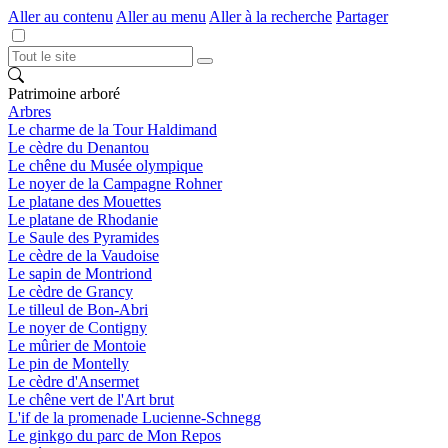
Aller au contenu
Aller au menu
Aller à la recherche
Partager
Patrimoine arboré
Arbres
Le charme de la Tour Haldimand
Le cèdre du Denantou
Le chêne du Musée olympique
Le noyer de la Campagne Rohner
Le platane des Mouettes
Le platane de Rhodanie
Le Saule des Pyramides
Le cèdre de la Vaudoise
Le sapin de Montriond
Le cèdre de Grancy
Le tilleul de Bon-Abri
Le noyer de Contigny
Le mûrier de Montoie
Le pin de Montelly
Le cèdre d'Ansermet
Le chêne vert de l'Art brut
L'if de la promenade Lucienne-Schnegg
Le ginkgo du parc de Mon Repos