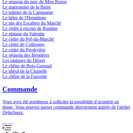
Le séquoia du parc de Mon Repos
Le marronnier de la Barre
Le tulipier de la Campagne
Le hêtre de l'Hermitage
Le pin des Escaliers du Marché
Le cèdre à encens de Rumine
Le platane du Valentin
Le cèdre du Pré-du-Marché
Le cèdre de Collonges
Le cèdre du Presbytère
Le séquoia des Bergières
Les platanes du Désert
Le chêne de Bois-Genoud
Le tilleul de la Chapelle
Le chêne de la Fauvette
Commande
Vous avez été nombreux à solliciter la possibilité d’acquérir un
tirage. Vous pouvez passer commande directement auprès de l'atelier
Delachaux.