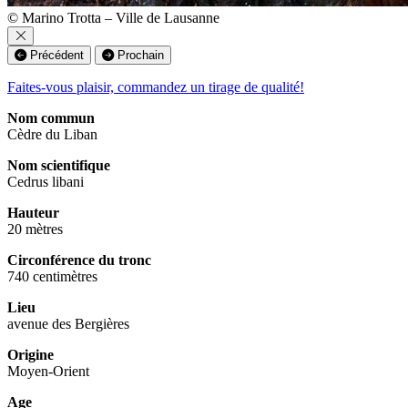
© Marino Trotta – Ville de Lausanne
Précédent
Prochain
Faites-vous plaisir, commandez un tirage de qualité!
Nom commun
Cèdre du Liban
Nom scientifique
Cedrus libani
Hauteur
20 mètres
Circonférence du tronc
740 centimètres
Lieu
avenue des Bergières
Origine
Moyen-Orient
Age