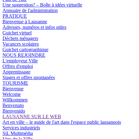
Une suggestion? – Boîte à idées virtuelle
Annuaire de l'administration
PRATIQUE
Bienvenue à Lausanne
Adresses, numéros et infos utiles
Guichet virtuel
Déchets ménagers
Vacances scolaires
Guichet cartographique
NOUS REJOINDRE
L'employeur Ville
Offres d'emploi
Apprentissage
Stages et offres spontanées
TOURISME
Bienvenue
Welcome
Willkommen
Benvenuto
Bienvenido
LAUSANNE SUR LE WEB
Art en ville – le guide de l'art dans l'espace public lausannois
Services industriels
SiL Multimédia
Vins de la Ville