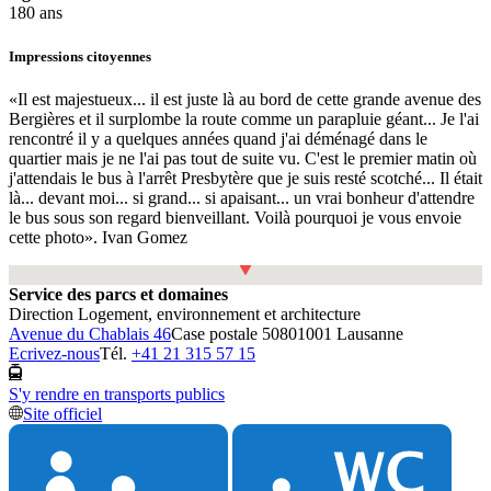
180 ans
Impressions citoyennes
«Il est majestueux... il est juste là au bord de cette grande avenue des
Bergières et il surplombe la route comme un parapluie géant... Je l'ai
rencontré il y a quelques années quand j'ai déménagé dans le
quartier mais je ne l'ai pas tout de suite vu. C'est le premier matin où
j'attendais le bus à l'arrêt Presbytère que je suis resté scotché... Il était
là... devant moi... si grand... si apaisant... un vrai bonheur d'attendre
le bus sous son regard bienveillant. Voilà pourquoi je vous envoie
cette photo». Ivan Gomez
Fullscreen
Service des parcs et domaines
Direction Logement, environnement et architecture
Avenue du Chablais 46
Case postale 5080
1001 Lausanne
Ecrivez-nous
Tél.
+41 21 315 57 15
S'y rendre en transports publics
Site officiel