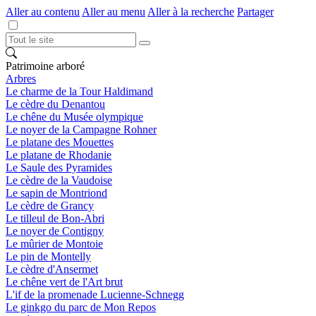
Aller au contenu
Aller au menu
Aller à la recherche
Partager
Patrimoine arboré
Arbres
Le charme de la Tour Haldimand
Le cèdre du Denantou
Le chêne du Musée olympique
Le noyer de la Campagne Rohner
Le platane des Mouettes
Le platane de Rhodanie
Le Saule des Pyramides
Le cèdre de la Vaudoise
Le sapin de Montriond
Le cèdre de Grancy
Le tilleul de Bon-Abri
Le noyer de Contigny
Le mûrier de Montoie
Le pin de Montelly
Le cèdre d'Ansermet
Le chêne vert de l'Art brut
L'if de la promenade Lucienne-Schnegg
Le ginkgo du parc de Mon Repos