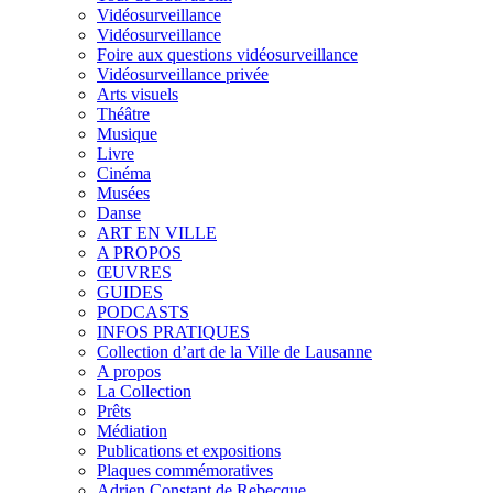
Vidéosurveillance
Vidéosurveillance
Foire aux questions vidéosurveillance
Vidéosurveillance privée
Arts visuels
Théâtre
Musique
Livre
Cinéma
Musées
Danse
ART EN VILLE
A PROPOS
ŒUVRES
GUIDES
PODCASTS
INFOS PRATIQUES
Collection d’art de la Ville de Lausanne
A propos
La Collection
Prêts
Médiation
Publications et expositions
Plaques commémoratives
Adrien Constant de Rebecque