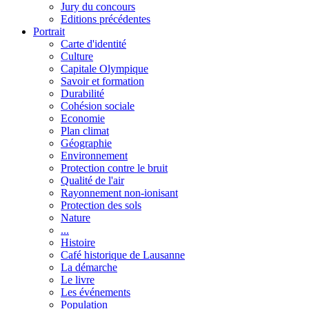
Jury du concours
Editions précédentes
Portrait
Carte d'identité
Culture
Capitale Olympique
Savoir et formation
Durabilité
Cohésion sociale
Economie
Plan climat
Géographie
Environnement
Protection contre le bruit
Qualité de l'air
Rayonnement non-ionisant
Protection des sols
Nature
...
Histoire
Café historique de Lausanne
La démarche
Le livre
Les événements
Population