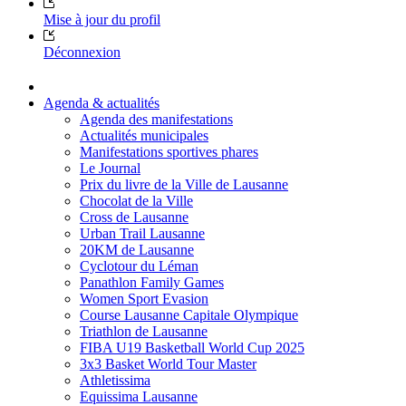
Mise à jour du profil
Déconnexion
Agenda & actualités
Agenda des manifestations
Actualités municipales
Manifestations sportives phares
Le Journal
Prix du livre de la Ville de Lausanne
Chocolat de la Ville
Cross de Lausanne
Urban Trail Lausanne
20KM de Lausanne
Cyclotour du Léman
Panathlon Family Games
Women Sport Evasion
Course Lausanne Capitale Olympique
Triathlon de Lausanne
FIBA U19 Basketball World Cup 2025
3x3 Basket World Tour Master
Athletissima
Equissima Lausanne