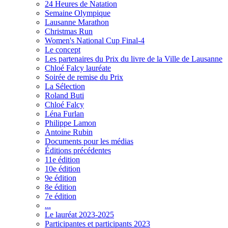
24 Heures de Natation
Semaine Olympique
Lausanne Marathon
Christmas Run
Women's National Cup Final-4
Le concept
Les partenaires du Prix du livre de la Ville de Lausanne
Chloé Falcy lauréate
Soirée de remise du Prix
La Sélection
Roland Buti
Chloé Falcy
Léna Furlan
Philippe Lamon
Antoine Rubin
Documents pour les médias
Éditions précédentes
11e édition
10e édition
9e édition
8e édition
7e édition
...
Le lauréat 2023-2025
Participantes et participants 2023