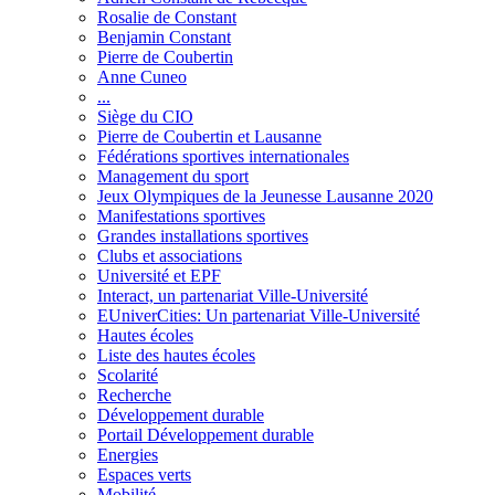
Rosalie de Constant
Benjamin Constant
Pierre de Coubertin
Anne Cuneo
...
Siège du CIO
Pierre de Coubertin et Lausanne
Fédérations sportives internationales
Management du sport
Jeux Olympiques de la Jeunesse Lausanne 2020
Manifestations sportives
Grandes installations sportives
Clubs et associations
Université et EPF
Interact, un partenariat Ville-Université
EUniverCities: Un partenariat Ville-Université
Hautes écoles
Liste des hautes écoles
Scolarité
Recherche
Développement durable
Portail Développement durable
Energies
Espaces verts
Mobilité