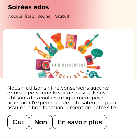
Soirées ados
Accueil libre | Jeune
| Gratuit
10.08.2026
Nous n'utilisons ni ne conservons aucune
donnée personnelle sur notre site. Nous
16H-18H
utilisons des cookies uniquement pour
améliorer l'expérience de l'utilisateur et pour
assurer le bon fonctionnement de notre site.
Bibliothèque musicale
Oui
Non
En savoir plus
Accueil libre | Tout public
| Gratuit